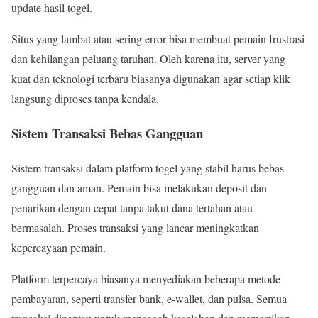
update hasil togel.
Situs yang lambat atau sering error bisa membuat pemain frustrasi
dan kehilangan peluang taruhan. Oleh karena itu, server yang
kuat dan teknologi terbaru biasanya digunakan agar setiap klik
langsung diproses tanpa kendala.
Sistem Transaksi Bebas Gangguan
Sistem transaksi dalam platform togel yang stabil harus bebas
gangguan dan aman. Pemain bisa melakukan deposit dan
penarikan dengan cepat tanpa takut dana tertahan atau
bermasalah. Proses transaksi yang lancar meningkatkan
kepercayaan pemain.
Platform terpercaya biasanya menyediakan beberapa metode
pembayaran, seperti transfer bank, e-wallet, dan pulsa. Semua