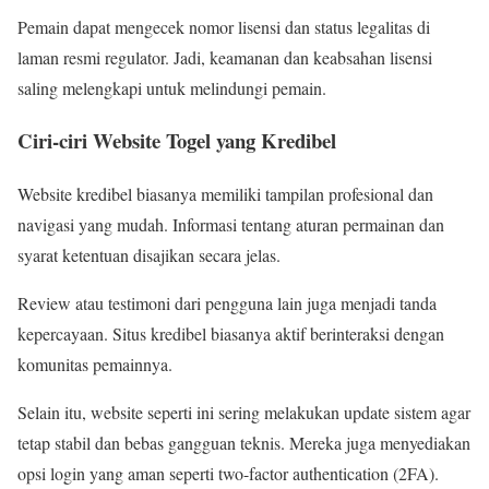
Pemain dapat mengecek nomor lisensi dan status legalitas di
laman resmi regulator. Jadi, keamanan dan keabsahan lisensi
saling melengkapi untuk melindungi pemain.
Ciri-ciri Website Togel yang Kredibel
Website kredibel biasanya memiliki tampilan profesional dan
navigasi yang mudah. Informasi tentang aturan permainan dan
syarat ketentuan disajikan secara jelas.
Review atau testimoni dari pengguna lain juga menjadi tanda
kepercayaan. Situs kredibel biasanya aktif berinteraksi dengan
komunitas pemainnya.
Selain itu, website seperti ini sering melakukan update sistem agar
tetap stabil dan bebas gangguan teknis. Mereka juga menyediakan
opsi login yang aman seperti two-factor authentication (2FA).