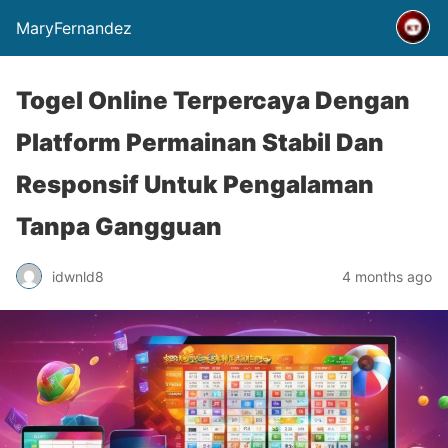
MaryFernandez
Togel Online Terpercaya Dengan
Platform Permainan Stabil Dan
Responsif Untuk Pengalaman
Tanpa Gangguan
idwnld8
4 months ago