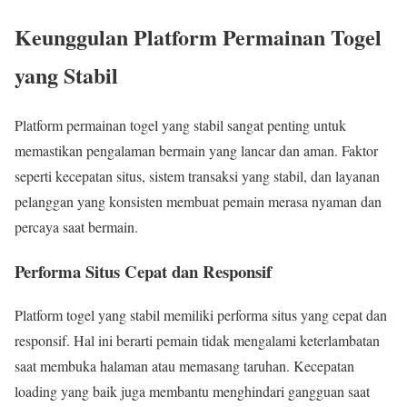
Keunggulan Platform Permainan Togel
yang Stabil
Platform permainan togel yang stabil sangat penting untuk
memastikan pengalaman bermain yang lancar dan aman. Faktor
seperti kecepatan situs, sistem transaksi yang stabil, dan layanan
pelanggan yang konsisten membuat pemain merasa nyaman dan
percaya saat bermain.
Performa Situs Cepat dan Responsif
Platform togel yang stabil memiliki performa situs yang cepat dan
responsif. Hal ini berarti pemain tidak mengalami keterlambatan
saat membuka halaman atau memasang taruhan. Kecepatan
loading yang baik juga membantu menghindari gangguan saat