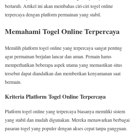
bertaruh. Artikel ini akan membahas ciri-ciri togel online
terpercaya dengan platform permainan yang stabil.
Memahami Togel Online Terpercaya
Memilih platform togel online yang terpercaya sangat penting
agar permainan berjalan lancar dan aman. Pemain harus
memperhatikan beberapa aspek utama yang memastikan situs
tersebut dapat diandalkan dan memberikan kenyamanan saat
bermain.
Kriteria Platform Togel Online Terpercaya
Platform togel online yang terpercaya biasanya memiliki sistem
yang stabil dan mudah digunakan. Mereka menawarkan berbagai
pasaran togel yang populer dengan akses cepat tanpa gangguan.