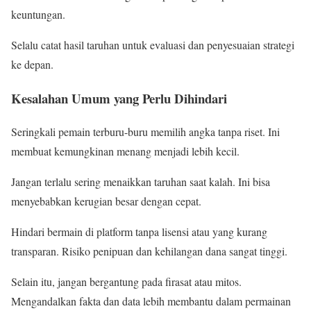
keuntungan.
Selalu catat hasil taruhan untuk evaluasi dan penyesuaian strategi
ke depan.
Kesalahan Umum yang Perlu Dihindari
Seringkali pemain terburu-buru memilih angka tanpa riset. Ini
membuat kemungkinan menang menjadi lebih kecil.
Jangan terlalu sering menaikkan taruhan saat kalah. Ini bisa
menyebabkan kerugian besar dengan cepat.
Hindari bermain di platform tanpa lisensi atau yang kurang
transparan. Risiko penipuan dan kehilangan dana sangat tinggi.
Selain itu, jangan bergantung pada firasat atau mitos.
Mengandalkan fakta dan data lebih membantu dalam permainan