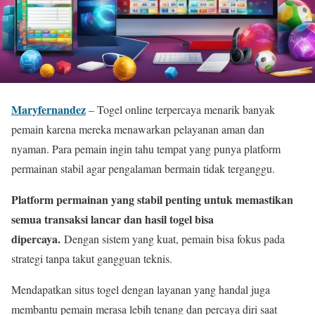
Maryfernandez
– Togel online terpercaya menarik banyak
pemain karena mereka menawarkan pelayanan aman dan
nyaman. Para pemain ingin tahu tempat yang punya platform
permainan stabil agar pengalaman bermain tidak terganggu.
Platform permainan yang stabil penting untuk memastikan
semua transaksi lancar dan hasil togel bisa
dipercaya.
Dengan sistem yang kuat, pemain bisa fokus pada
strategi tanpa takut gangguan teknis.
Mendapatkan situs togel dengan layanan yang handal juga
membantu pemain merasa lebih tenang dan percaya diri saat