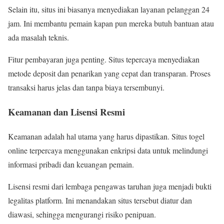
Selain itu, situs ini biasanya menyediakan layanan pelanggan 24
jam. Ini membantu pemain kapan pun mereka butuh bantuan atau
ada masalah teknis.
Fitur pembayaran juga penting. Situs tepercaya menyediakan
metode deposit dan penarikan yang cepat dan transparan. Proses
transaksi harus jelas dan tanpa biaya tersembunyi.
Keamanan dan Lisensi Resmi
Keamanan adalah hal utama yang harus dipastikan. Situs togel
online terpercaya menggunakan enkripsi data untuk melindungi
informasi pribadi dan keuangan pemain.
Lisensi resmi dari lembaga pengawas taruhan juga menjadi bukti
legalitas platform. Ini menandakan situs tersebut diatur dan
diawasi, sehingga mengurangi risiko penipuan.