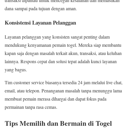
transaksi dipantau untuk mencegah kesalahan dan memastikan
dana sampai pada tujuan dengan aman.
Konsistensi Layanan Pelanggan
Layanan pelanggan yang konsisten sangat penting dalam
mendukung kenyamanan pemain togel. Mereka siap membantu
kapan saja dengan masalah terkait akun, transaksi, atau keluhan
lainnya. Respons cepat dan solusi tepat adalah kunci layanan
yang bagus.
Tim customer service biasanya tersedia 24 jam melalui live chat,
email, atau telepon. Penanganan masalah tanpa menunggu lama
membuat pemain merasa dihargai dan dapat fokus pada
permainan tanpa rasa cemas.
Tips Memilih dan Bermain di Togel