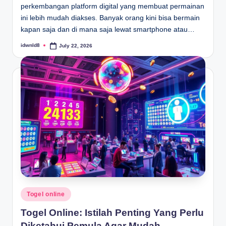
perkembangan platform digital yang membuat permainan
ini lebih mudah diakses. Banyak orang kini bisa bermain
kapan saja dan di mana saja lewat smartphone atau…
idwnld8
July 22, 2026
Posted
by
Posted
Togel online
in
Togel Online: Istilah Penting Yang Perlu
Diketahui Pemula Agar Mudah