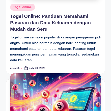
Posted
Togel online
in
Togel Online: Panduan Memahami
Pasaran dan Data Keluaran dengan
Mudah dan Seru
Togel online semakin populer di kalangan penggemar judi
angka. Untuk bisa bermain dengan baik, penting untuk
memahami pasaran dan data keluaran. Pasaran togel
menunjukkan jenis permainan yang tersedia, sedangkan
data keluaran…
idwnld8
July 20, 2026
Posted
by