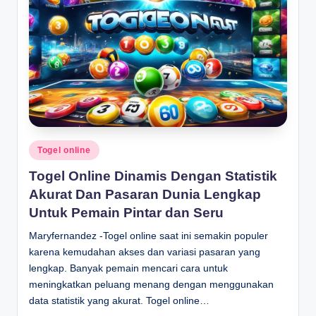
Posted
Togel online
in
Togel Online Dinamis Dengan Statistik
Akurat Dan Pasaran Dunia Lengkap
Untuk Pemain Pintar dan Seru
Maryfernandez -Togel online saat ini semakin populer
karena kemudahan akses dan variasi pasaran yang
lengkap. Banyak pemain mencari cara untuk
meningkatkan peluang menang dengan menggunakan
data statistik yang akurat. Togel online…