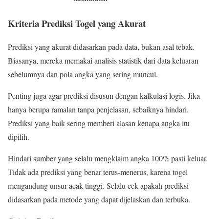
Kriteria Prediksi Togel yang Akurat
Prediksi yang akurat didasarkan pada data, bukan asal tebak.
Biasanya, mereka memakai analisis statistik dari data keluaran
sebelumnya dan pola angka yang sering muncul.
Penting juga agar prediksi disusun dengan kalkulasi logis. Jika
hanya berupa ramalan tanpa penjelasan, sebaiknya hindari.
Prediksi yang baik sering memberi alasan kenapa angka itu
dipilih.
Hindari sumber yang selalu mengklaim angka 100% pasti keluar.
Tidak ada prediksi yang benar terus-menerus, karena togel
mengandung unsur acak tinggi. Selalu cek apakah prediksi
didasarkan pada metode yang dapat dijelaskan dan terbuka.