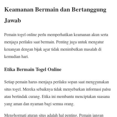
Keamanan Bermain dan Bertanggung
Jawab
Pemain togel online perlu memperhatikan keamanan akun serta
menjaga perilaku saat bermain. Penting juga untuk mengatur
keuangan dengan bijak agar tidak menimbulkan masalah di
kemudian hari.
Etika Bermain Togel Online
Setiap pemain harus menjaga perilaku sopan saat menggunakan
situs togel. Mereka sebaiknya tidak menyebarkan informasi palsu
atau bertindak curang. Etika ini membantu menciptakan suasana
yang aman dan nyaman bagi semua orang.
Menghormati aturan situs adalah hal penting. Pemain jangan