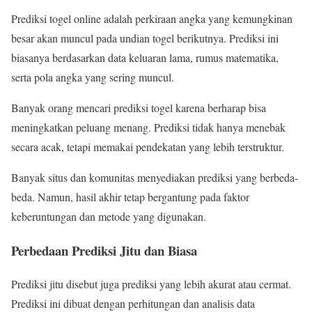
Prediksi togel online adalah perkiraan angka yang kemungkinan
besar akan muncul pada undian togel berikutnya. Prediksi ini
biasanya berdasarkan data keluaran lama, rumus matematika,
serta pola angka yang sering muncul.
Banyak orang mencari prediksi togel karena berharap bisa
meningkatkan peluang menang. Prediksi tidak hanya menebak
secara acak, tetapi memakai pendekatan yang lebih terstruktur.
Banyak situs dan komunitas menyediakan prediksi yang berbeda-
beda. Namun, hasil akhir tetap bergantung pada faktor
keberuntungan dan metode yang digunakan.
Perbedaan Prediksi Jitu dan Biasa
Prediksi jitu disebut juga prediksi yang lebih akurat atau cermat.
Prediksi ini dibuat dengan perhitungan dan analisis data