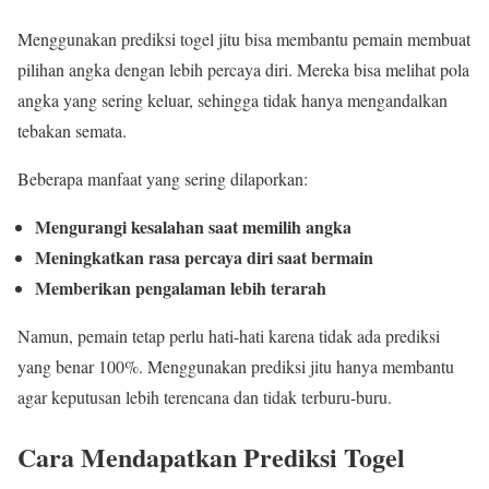
Menggunakan prediksi togel jitu bisa membantu pemain membuat
pilihan angka dengan lebih percaya diri. Mereka bisa melihat pola
angka yang sering keluar, sehingga tidak hanya mengandalkan
tebakan semata.
Beberapa manfaat yang sering dilaporkan:
Mengurangi kesalahan saat memilih angka
Meningkatkan rasa percaya diri saat bermain
Memberikan pengalaman lebih terarah
Namun, pemain tetap perlu hati-hati karena tidak ada prediksi
yang benar 100%. Menggunakan prediksi jitu hanya membantu
agar keputusan lebih terencana dan tidak terburu-buru.
Cara Mendapatkan Prediksi Togel