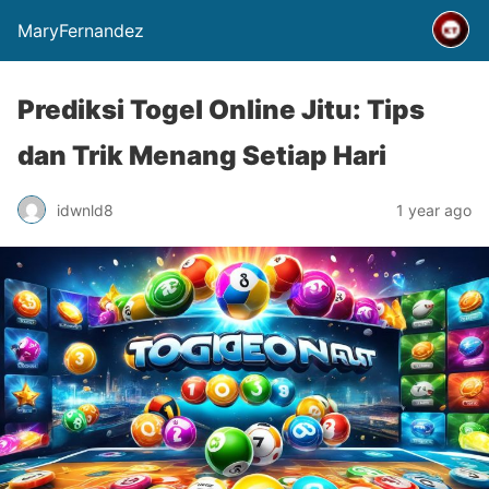
MaryFernandez
Prediksi Togel Online Jitu: Tips
dan Trik Menang Setiap Hari
idwnld8
1 year ago