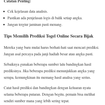
Catatan Penting:
Cek kejelasan data analisis.
Pastikan ada penjelasan logis di balik setiap angka.
Jangan tergiur jaminan pasti menang.
Tips Memilih Prediksi Togel Online Secara Bijak
Mereka yang baru mulai harus berhati-hati saat mencari prediksi.
Jangan asal percaya pada janji hadiah besar atau angka pasti.
Sebaiknya gunakan beberapa sumber lalu bandingkan hasil
prediksinya. Jika beberapa prediksi menunjukkan angka yang
serupa, kemungkinan itu memang hasil analisa yang serius.
Catat hasil prediksi dan bandingkan dengan keluaran nyata
selama beberapa putaran. Dengan begitu, pemain bisa melihat
sendiri sumber mana yang lebih sering tepat.