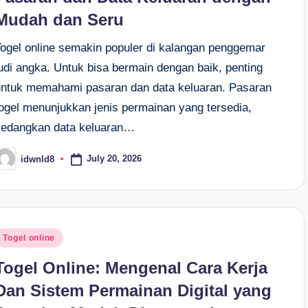
Mudah dan Seru
Togel online semakin populer di kalangan penggemar
judi angka. Untuk bisa bermain dengan baik, penting
untuk memahami pasaran dan data keluaran. Pasaran
togel menunjukkan jenis permainan yang tersedia,
sedangkan data keluaran…
July 20, 2026
idwnld8
osted
y
osted
Togel online
n
Togel Online: Mengenal Cara Kerja
Dan Sistem Permainan Digital yang