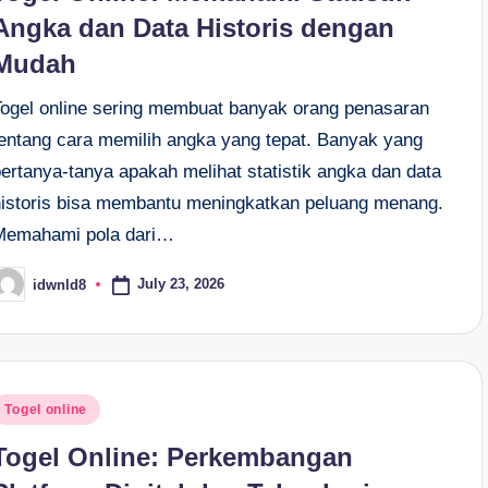
Angka dan Data Historis dengan
Mudah
Togel online sering membuat banyak orang penasaran
tentang cara memilih angka yang tepat. Banyak yang
bertanya-tanya apakah melihat statistik angka dan data
historis bisa membantu meningkatkan peluang menang.
Memahami pola dari…
July 23, 2026
idwnld8
osted
y
osted
Togel online
n
Togel Online: Perkembangan