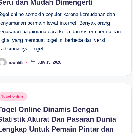
Seru dan Mudah Dimengerti
Togel online semakin populer karena kemudahan dan
kenyamanan bermain lewat internet. Banyak orang
penasaran bagaimana cara kerja dan sistem permainan
igital yang membuat togel ini berbeda dari versi
tradisionalnya. Togel…
July 19, 2026
idwnld8
osted
y
osted
Togel online
n
Togel Online Dinamis Dengan
Statistik Akurat Dan Pasaran Dunia
Lengkap Untuk Pemain Pintar dan