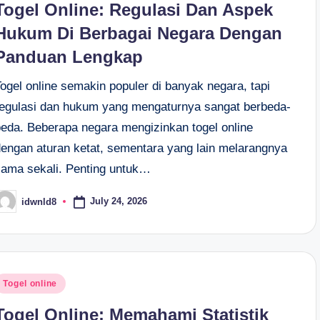
Togel Online: Regulasi Dan Aspek
Hukum Di Berbagai Negara Dengan
Panduan Lengkap
ogel online semakin populer di banyak negara, tapi
regulasi dan hukum yang mengaturnya sangat berbeda-
beda. Beberapa negara mengizinkan togel online
dengan aturan ketat, sementara yang lain melarangnya
sama sekali. Penting untuk…
July 24, 2026
idwnld8
osted
y
osted
Togel online
n
Togel Online: Memahami Statistik