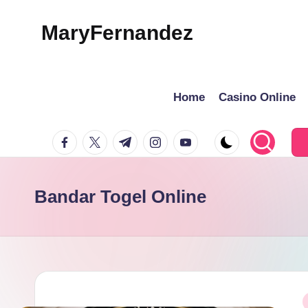
MaryFernandez
Skip
to
Situs
content
Informasi
Home
Casino Online
Judi
Online
facebook.com
twitter.com
t.me
instagram.com
youtube.com
Terbaik
Bandar Togel Online
P