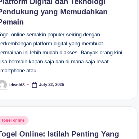
Platform Digital dan Teknologi
Pendukung yang Memudahkan
Pemain
Togel online semakin populer seiring dengan
perkembangan platform digital yang membuat
permainan ini lebih mudah diakses. Banyak orang kini
bisa bermain kapan saja dan di mana saja lewat
smartphone atau…
July 22, 2026
idwnld8
osted
y
osted
Togel online
n
Togel Online: Istilah Penting Yang