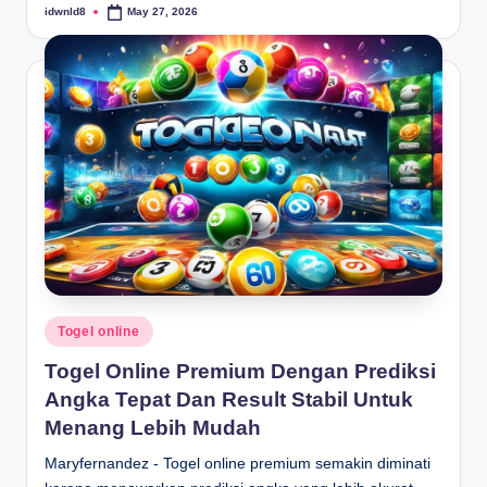
idwnld8
May 27, 2026
Posted
by
Posted
Togel online
in
Togel Online Premium Dengan Prediksi
Angka Tepat Dan Result Stabil Untuk
Menang Lebih Mudah
Maryfernandez - Togel online premium semakin diminati