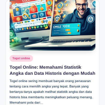
Posted
Togel online
in
Togel Online: Memahami Statistik
Angka dan Data Historis dengan Mudah
Togel online sering membuat banyak orang penasaran
tentang cara memilih angka yang tepat. Banyak yang
bertanya-tanya apakah melihat statistik angka dan data
historis bisa membantu meningkatkan peluang menang.
Memahami pola dari…