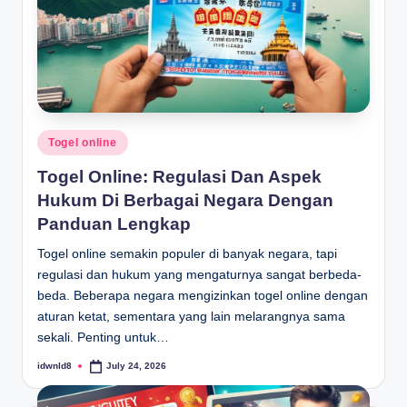
Posted
Togel online
in
Togel Online: Regulasi Dan Aspek
Hukum Di Berbagai Negara Dengan
Panduan Lengkap
Togel online semakin populer di banyak negara, tapi
regulasi dan hukum yang mengaturnya sangat berbeda-
beda. Beberapa negara mengizinkan togel online dengan
aturan ketat, sementara yang lain melarangnya sama
sekali. Penting untuk…
idwnld8
July 24, 2026
Posted
by