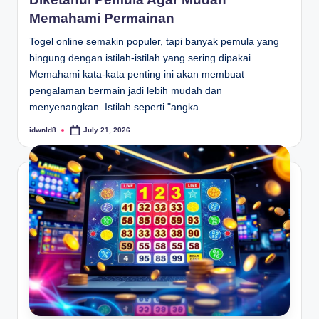
Memahami Permainan
Togel online semakin populer, tapi banyak pemula yang
bingung dengan istilah-istilah yang sering dipakai.
Memahami kata-kata penting ini akan membuat
pengalaman bermain jadi lebih mudah dan
menyenangkan. Istilah seperti "angka…
idwnld8
July 21, 2026
Posted
by