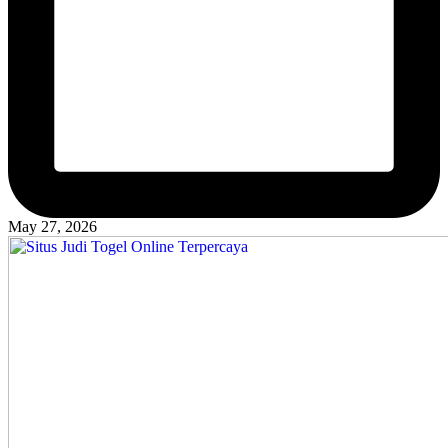
May 27, 2026