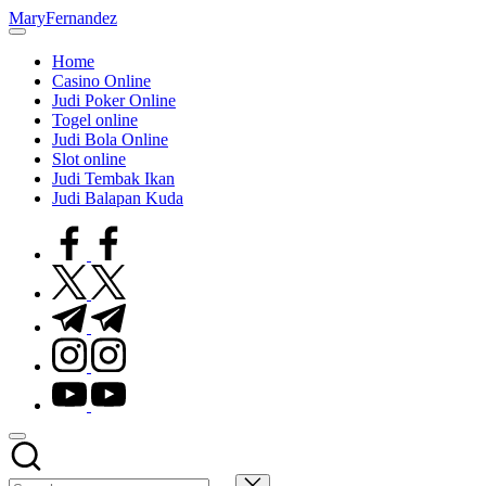
Skip
MaryFernandez
to
Situs
content
Informasi
Home
Judi
Casino Online
Online
Judi Poker Online
Terbaik
Togel online
Judi Bola Online
Slot online
Judi Tembak Ikan
Judi Balapan Kuda
facebook.com
twitter.com
t.me
instagram.com
youtube.com