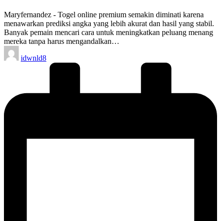
Maryfernandez - Togel online premium semakin diminati karena
menawarkan prediksi angka yang lebih akurat dan hasil yang stabil.
Banyak pemain mencari cara untuk meningkatkan peluang menang
mereka tanpa harus mengandalkan…
Posted
idwnld8
by