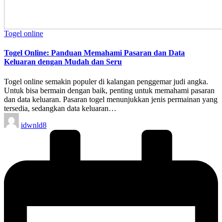
Posted
Togel online
in
Togel Online: Panduan Memahami Pasaran dan Data
Keluaran dengan Mudah dan Seru
Togel online semakin populer di kalangan penggemar judi angka.
Untuk bisa bermain dengan baik, penting untuk memahami pasaran
dan data keluaran. Pasaran togel menunjukkan jenis permainan yang
tersedia, sedangkan data keluaran…
Posted
idwnld8
by