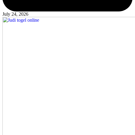
July 24, 2026