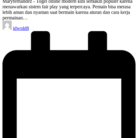
Maryfernandez - Togel online modern kini semakin populer karena
menawarkan sistem fair play yang terpercaya. Pemain bisa merasa
lebih aman dan nyaman saat bermain karena aturan dan cara kerja
permainan…
Posted
idwnld8
by