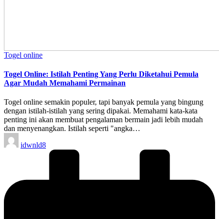
Posted
Togel online
in
Togel Online: Istilah Penting Yang Perlu Diketahui Pemula
Agar Mudah Memahami Permainan
Togel online semakin populer, tapi banyak pemula yang bingung
dengan istilah-istilah yang sering dipakai. Memahami kata-kata
penting ini akan membuat pengalaman bermain jadi lebih mudah
dan menyenangkan. Istilah seperti "angka…
Posted
idwnld8
by