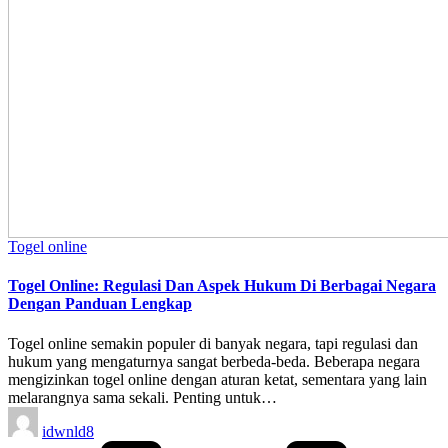
Posted
Togel online
in
Togel Online: Regulasi Dan Aspek Hukum Di Berbagai Negara
Dengan Panduan Lengkap
Togel online semakin populer di banyak negara, tapi regulasi dan
hukum yang mengaturnya sangat berbeda-beda. Beberapa negara
mengizinkan togel online dengan aturan ketat, sementara yang lain
melarangnya sama sekali. Penting untuk…
Posted
idwnld8
by