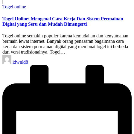
Posted
Togel online
in
Togel Online: Mengenal Cara Kerja Dan Sistem Permainan
Digital yang Seru dan Mudah Dimengerti
Togel online semakin populer karena kemudahan dan kenyamanan
bermain lewat internet. Banyak orang penasaran bagaimana cara
kerja dan sistem permainan digital yang membuat togel ini berbeda
dari versi tradisionalnya. Togel…
Posted
idwnld8
by