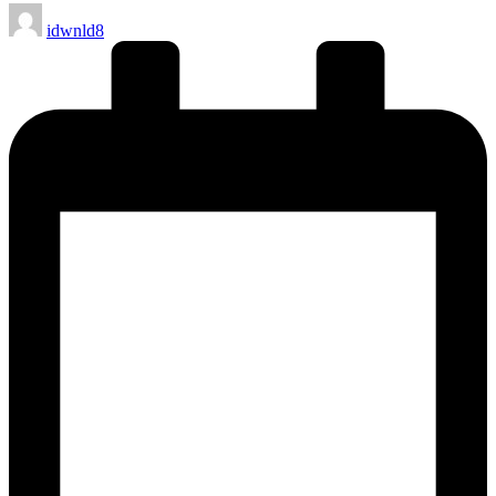
Posted
idwnld8
by