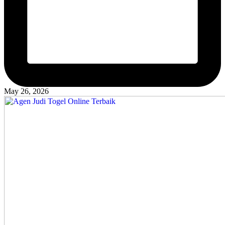
May 26, 2026