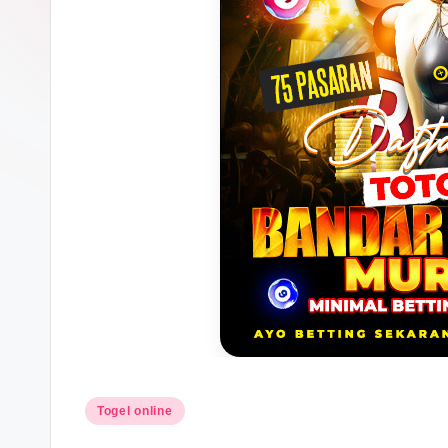
Posted
Togel online
in