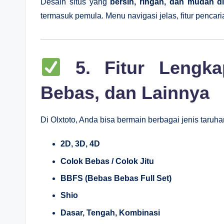
Desain situs yang
bersih, ringan, dan mudah d
termasuk pemula. Menu navigasi jelas, fitur pencari
5.
Fitur Lengk
Bebas, dan Lainnya
Di Olxtoto, Anda bisa bermain berbagai jenis taruhan
2D, 3D, 4D
Colok Bebas / Colok Jitu
BBFS (Bebas Bebas Full Set)
Shio
Dasar, Tengah, Kombinasi