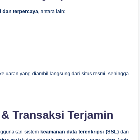
i dan terpercaya
, antara lain:
keluaran yang diambil langsung dari situs resmi, sehingga
& Transaksi Terjamin
enggunakan sistem
keamanan data terenkripsi (SSL)
dan