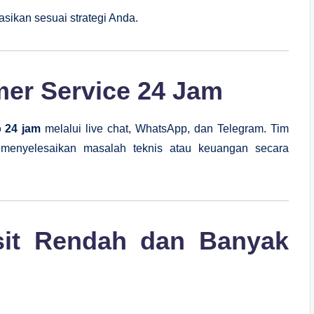
asikan sesuai strategi Anda.
er Service 24 Jam
 24 jam
melalui live chat, WhatsApp, dan Telegram. Tim
menyelesaikan masalah teknis atau keuangan secara
sit Rendah dan Banyak