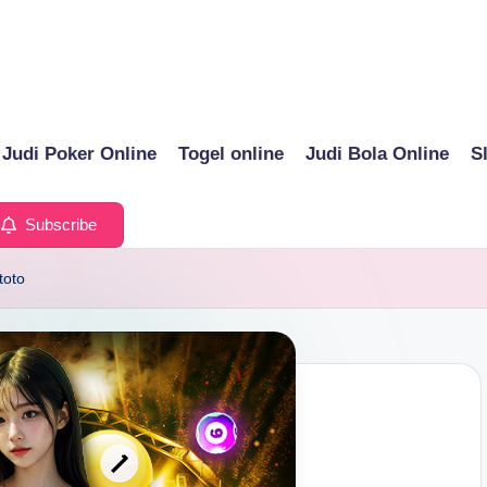
Judi Poker Online
Togel online
Judi Bola Online
S
Subscribe
toto