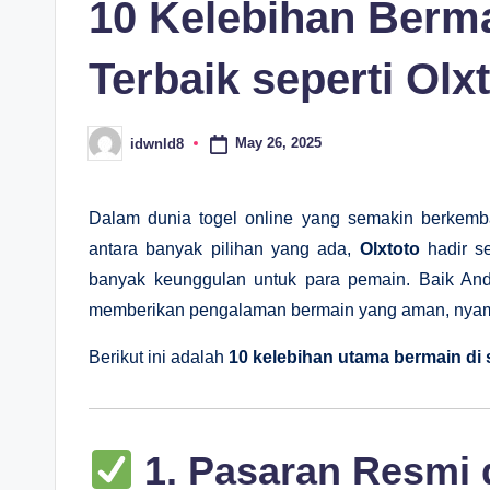
10 Kelebihan Berma
Terbaik seperti Olx
May 26, 2025
idwnld8
Posted
by
Dalam dunia togel online yang semakin berkemban
antara banyak pilihan yang ada,
Olxtoto
hadir s
banyak keunggulan untuk para pemain. Baik And
memberikan pengalaman bermain yang aman, nya
Berikut ini adalah
10 kelebihan utama bermain di si
1.
Pasaran Resmi 