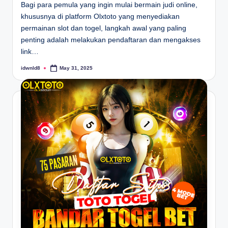
Bagi para pemula yang ingin mulai bermain judi online,
khususnya di platform Olxtoto yang menyediakan
permainan slot dan togel, langkah awal yang paling
penting adalah melakukan pendaftaran dan mengakses
link…
idwnld8
May 31, 2025
Posted
by