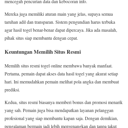
mencegah pencurian data dan kebocoran info.
Mereka juga memiliki aturan main yang jelas, supaya semua
taruhan adil dan transparan. Sistem pengundian harus terbuka
agar hasil togel benar-benar dapat dipercaya. Jika ada masalah,
pihak situs siap membantu dengan cepat.
Keuntungan Memilih Situs Resmi
Memilih situs resmi togel online membawa banyak manfaat.
Pertama, pemain dapat akses data hasil togel yang akurat setiap
hari. Ini memudahkan pemain melihat pola angka dan membuat
prediksi.
Kedua, situs resmi biasanya memberi bonus dan promosi menarik
yang sah. Pemain juga bisa mendapatkan layanan pelanggan
profesional yang siap membantu kapan saja. Dengan demikian,
pengalaman bermain jadi lebih menyenangkan dan tanpa takut