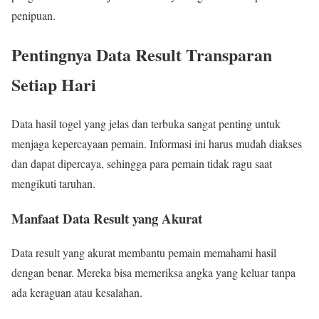
penipuan.
Pentingnya Data Result Transparan
Setiap Hari
Data hasil togel yang jelas dan terbuka sangat penting untuk
menjaga kepercayaan pemain. Informasi ini harus mudah diakses
dan dapat dipercaya, sehingga para pemain tidak ragu saat
mengikuti taruhan.
Manfaat Data Result yang Akurat
Data result yang akurat membantu pemain memahami hasil
dengan benar. Mereka bisa memeriksa angka yang keluar tanpa
ada keraguan atau kesalahan.