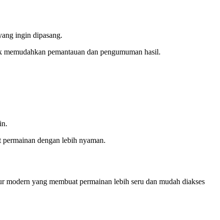
 yang ingin dipasang.
 untuk memudahkan pemantauan dan pengumuman hasil.
in.
kut permainan dengan lebih nyaman.
tur modern yang membuat permainan lebih seru dan mudah diakses