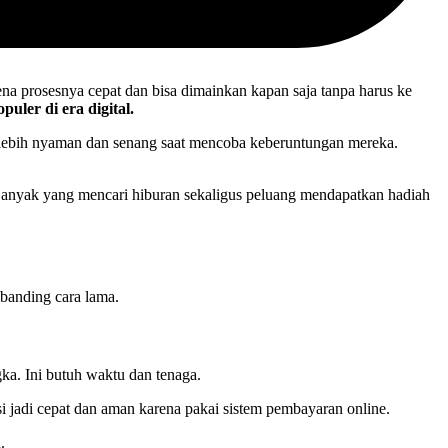
na prosesnya cepat dan bisa dimainkan kapan saja tanpa harus ke
ler di era digital.
a lebih nyaman dan senang saat mencoba keberuntungan mereka.
Banyak yang mencari hiburan sekaligus peluang mendapatkan hadiah
ibanding cara lama.
ka. Ini butuh waktu dan tenaga.
ksi jadi cepat dan aman karena pakai sistem pembayaran online.
.