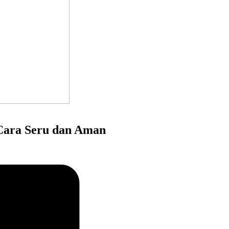
 Cara Seru dan Aman