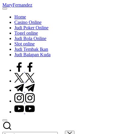
Skip
MaryFernandez
to
Situs
content
Informasi
Home
Judi
Casino Online
Online
Judi Poker Online
Terbaik
Togel online
Judi Bola Online
Slot online
Judi Tembak Ikan
Judi Balapan Kuda
facebook.com
twitter.com
t.me
instagram.com
youtube.com