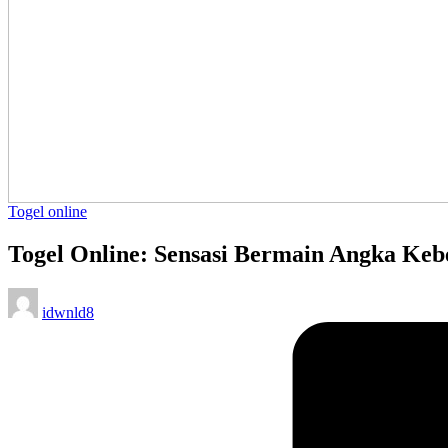
Posted
Togel online
in
Togel Online: Sensasi Bermain Angka Ke
Posted
idwnld8
by