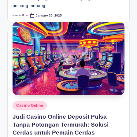
peluang menang…
idwnld8
January 30, 2025
Posted
by
Posted
Casino Online
in
Judi Casino Online Deposit Pulsa
Tanpa Potongan Termurah: Solusi
Cerdas untuk Pemain Cerdas