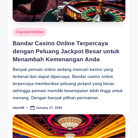
Posted
Casino Online
in
Bandar Casino Online Terpercaya
dengan Peluang Jackpot Besar untuk
Menambah Kemenangan Anda
Banyak pemain online sedang mencari kasino yang
terkenal dan dapat dipercaya. Bandar casino online
terpercaya memberikan peluang jackpot yang besar,
sehingga pemain memiliki kesempatan lebih tinggi untuk
menang. Dengan banyak pilihan permainan…
idwnld8
January 27, 2025
Posted
by