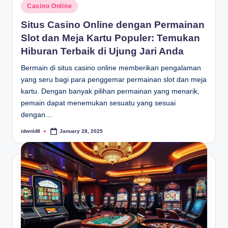
Posted
Casino Online
in
Situs Casino Online dengan Permainan
Slot dan Meja Kartu Populer: Temukan
Hiburan Terbaik di Ujung Jari Anda
Bermain di situs casino online memberikan pengalaman
yang seru bagi para penggemar permainan slot dan meja
kartu. Dengan banyak pilihan permainan yang menarik,
pemain dapat menemukan sesuatu yang sesuai
dengan…
idwnld8
January 28, 2025
Posted
by