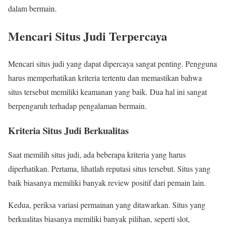
dalam bermain.
Mencari Situs Judi Terpercaya
Mencari situs judi yang dapat dipercaya sangat penting. Pengguna
harus memperhatikan kriteria tertentu dan memastikan bahwa
situs tersebut memiliki keamanan yang baik. Dua hal ini sangat
berpengaruh terhadap pengalaman bermain.
Kriteria Situs Judi Berkualitas
Saat memilih situs judi, ada beberapa kriteria yang harus
diperhatikan. Pertama, lihatlah reputasi situs tersebut. Situs yang
baik biasanya memiliki banyak review positif dari pemain lain.
Kedua, periksa variasi permainan yang ditawarkan. Situs yang
berkualitas biasanya memiliki banyak pilihan, seperti slot,