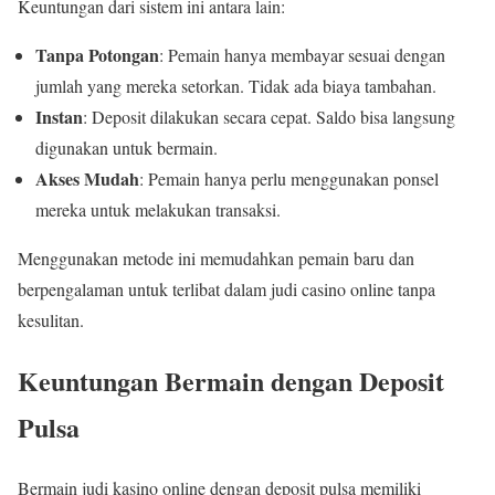
Keuntungan dari sistem ini antara lain:
Tanpa Potongan
: Pemain hanya membayar sesuai dengan
jumlah yang mereka setorkan. Tidak ada biaya tambahan.
Instan
: Deposit dilakukan secara cepat. Saldo bisa langsung
digunakan untuk bermain.
Akses Mudah
: Pemain hanya perlu menggunakan ponsel
mereka untuk melakukan transaksi.
Menggunakan metode ini memudahkan pemain baru dan
berpengalaman untuk terlibat dalam judi casino online tanpa
kesulitan.
Keuntungan Bermain dengan Deposit
Pulsa
Bermain judi kasino online dengan deposit pulsa memiliki