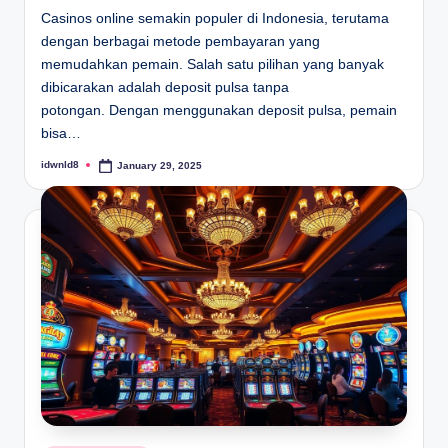
Casinos online semakin populer di Indonesia, terutama
dengan berbagai metode pembayaran yang
memudahkan pemain. Salah satu pilihan yang banyak
dibicarakan adalah deposit pulsa tanpa
potongan. Dengan menggunakan deposit pulsa, pemain
bisa…
idwnld8
January 29, 2025
Posted
by