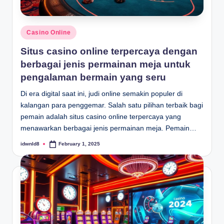
Posted
Casino Online
in
Situs casino online terpercaya dengan
berbagai jenis permainan meja untuk
pengalaman bermain yang seru
Di era digital saat ini, judi online semakin populer di
kalangan para penggemar. Salah satu pilihan terbaik bagi
pemain adalah situs casino online terpercaya yang
menawarkan berbagai jenis permainan meja. Pemain…
idwnld8
February 1, 2025
Posted
by