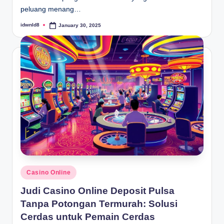
peluang menang…
idwnld8
January 30, 2025
Posted
by
Posted
Casino Online
in
Judi Casino Online Deposit Pulsa
Tanpa Potongan Termurah: Solusi
Cerdas untuk Pemain Cerdas