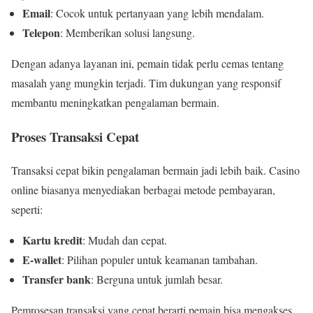
Email
: Cocok untuk pertanyaan yang lebih mendalam.
Telepon
: Memberikan solusi langsung.
Dengan adanya layanan ini, pemain tidak perlu cemas tentang
masalah yang mungkin terjadi. Tim dukungan yang responsif
membantu meningkatkan pengalaman bermain.
Proses Transaksi Cepat
Transaksi cepat bikin pengalaman bermain jadi lebih baik. Casino
online biasanya menyediakan berbagai metode pembayaran,
seperti:
Kartu kredit
: Mudah dan cepat.
E-wallet
: Pilihan populer untuk keamanan tambahan.
Transfer bank
: Berguna untuk jumlah besar.
Pemrosesan transaksi yang cepat berarti pemain bisa mengakses