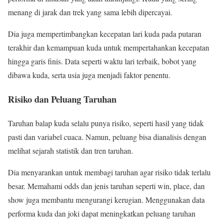
menang di jarak dan trek yang sama lebih dipercayai.
Dia juga mempertimbangkan kecepatan lari kuda pada putaran
terakhir dan kemampuan kuda untuk mempertahankan kecepatan
hingga garis finis. Data seperti waktu lari terbaik, bobot yang
dibawa kuda, serta usia juga menjadi faktor penentu.
Risiko dan Peluang Taruhan
Taruhan balap kuda selalu punya risiko, seperti hasil yang tidak
pasti dan variabel cuaca. Namun, peluang bisa dianalisis dengan
melihat sejarah statistik dan tren taruhan.
Dia menyarankan untuk membagi taruhan agar risiko tidak terlalu
besar. Memahami odds dan jenis taruhan seperti win, place, dan
show juga membantu mengurangi kerugian. Menggunakan data
performa kuda dan joki dapat meningkatkan peluang taruhan