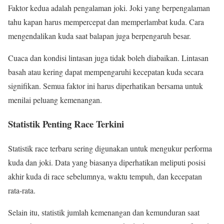
Faktor kedua adalah pengalaman joki. Joki yang berpengalaman
tahu kapan harus mempercepat dan memperlambat kuda. Cara
mengendalikan kuda saat balapan juga berpengaruh besar.
Cuaca dan kondisi lintasan juga tidak boleh diabaikan. Lintasan
basah atau kering dapat mempengaruhi kecepatan kuda secara
signifikan. Semua faktor ini harus diperhatikan bersama untuk
menilai peluang kemenangan.
Statistik Penting Race Terkini
Statistik race terbaru sering digunakan untuk mengukur performa
kuda dan joki. Data yang biasanya diperhatikan meliputi posisi
akhir kuda di race sebelumnya, waktu tempuh, dan kecepatan
rata-rata.
Selain itu, statistik jumlah kemenangan dan kemunduran saat