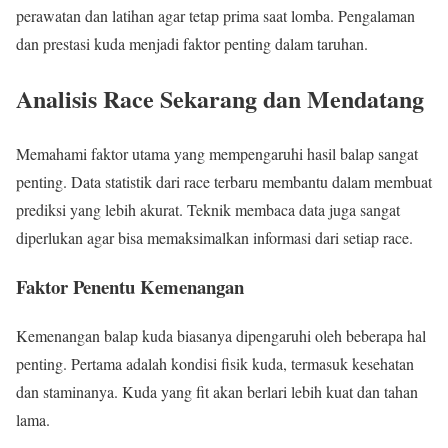
perawatan dan latihan agar tetap prima saat lomba. Pengalaman
dan prestasi kuda menjadi faktor penting dalam taruhan.
Analisis Race Sekarang dan Mendatang
Memahami faktor utama yang mempengaruhi hasil balap sangat
penting. Data statistik dari race terbaru membantu dalam membuat
prediksi yang lebih akurat. Teknik membaca data juga sangat
diperlukan agar bisa memaksimalkan informasi dari setiap race.
Faktor Penentu Kemenangan
Kemenangan balap kuda biasanya dipengaruhi oleh beberapa hal
penting. Pertama adalah kondisi fisik kuda, termasuk kesehatan
dan staminanya. Kuda yang fit akan berlari lebih kuat dan tahan
lama.