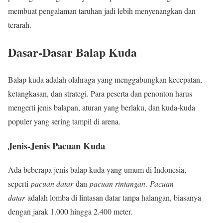
membuat pengalaman taruhan jadi lebih menyenangkan dan
terarah.
Dasar-Dasar Balap Kuda
Balap kuda adalah olahraga yang menggabungkan kecepatan,
ketangkasan, dan strategi. Para peserta dan penonton harus
mengerti jenis balapan, aturan yang berlaku, dan kuda-kuda
populer yang sering tampil di arena.
Jenis-Jenis Pacuan Kuda
Ada beberapa jenis balap kuda yang umum di Indonesia,
seperti
pacuan datar
dan
pacuan rintangan
.
Pacuan
datar
adalah lomba di lintasan datar tanpa halangan, biasanya
dengan jarak 1.000 hingga 2.400 meter.