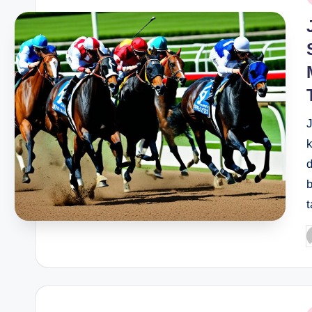
i
b
P
b