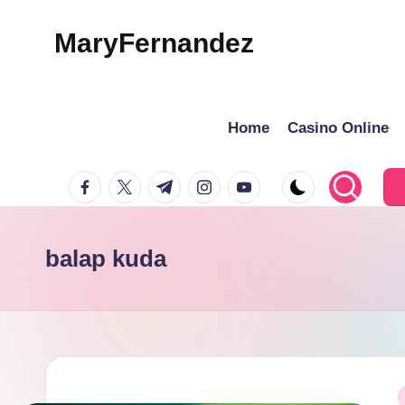
MaryFernandez
Skip
to
Situs
content
Informasi
Home
Casino Online
Judi
Online
facebook.com
twitter.com
t.me
instagram.com
youtube.com
Terbaik
balap kuda
P