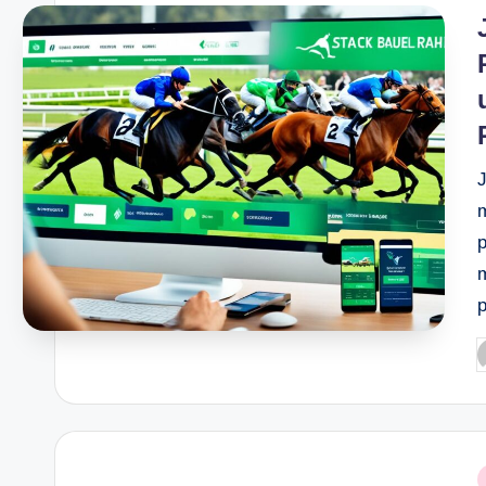
i
P
b
P