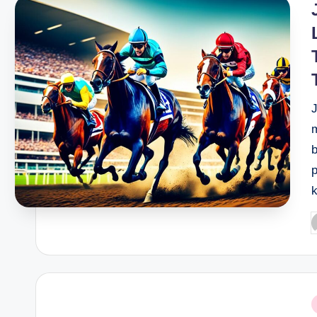
P
b
P