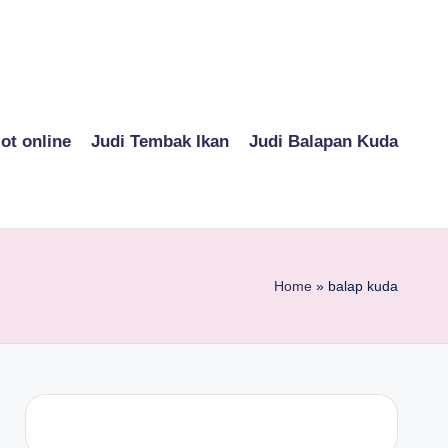
lot online
Judi Tembak Ikan
Judi Balapan Kuda
Home
»
balap kuda