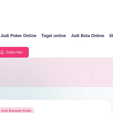
Judi Poker Online
Togel online
Judi Bola Online
S
Subscribe
osted
Judi Balapan Kuda