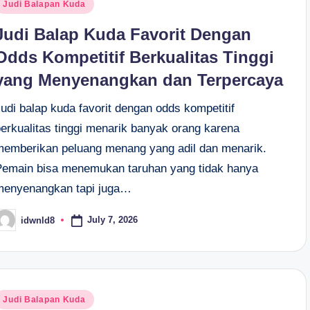
osted
Judi Balapan Kuda
n
Judi Balap Kuda Favorit Dengan
Odds Kompetitif Berkualitas Tinggi
yang Menyenangkan dan Terpercaya
udi balap kuda favorit dengan odds kompetitif
berkualitas tinggi menarik banyak orang karena
memberikan peluang menang yang adil dan menarik.
Pemain bisa menemukan taruhan yang tidak hanya
menyenangkan tapi juga…
July 7, 2026
idwnld8
osted
y
osted
Judi Balapan Kuda