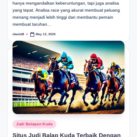
hanya mengandalkan keberuntungan, tapi juga analisa
yang tepat. Analisa race yang akurat membuat peluang
menang menjadi lebih tinggi dan membantu pemain
membuat taruhan…
idwnld8
May 13, 2026
Posted
by
Posted
Judi Balapan Kuda
in
Situs Judi Balap Kuda Terbaik Dengan