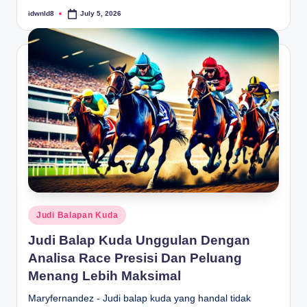
idwnld8
July 5, 2026
Posted
by
Posted
Judi Balapan Kuda
in
Judi Balap Kuda Unggulan Dengan
Analisa Race Presisi Dan Peluang
Menang Lebih Maksimal
Maryfernandez - Judi balap kuda yang handal tidak