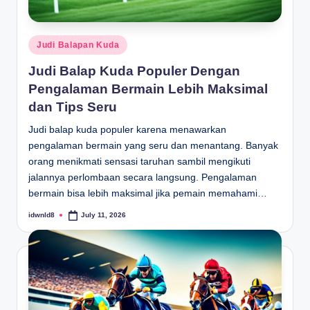
Posted
Judi Balapan Kuda
in
Judi Balap Kuda Populer Dengan
Pengalaman Bermain Lebih Maksimal
dan Tips Seru
Judi balap kuda populer karena menawarkan
pengalaman bermain yang seru dan menantang. Banyak
orang menikmati sensasi taruhan sambil mengikuti
jalannya perlombaan secara langsung. Pengalaman
bermain bisa lebih maksimal jika pemain memahami…
idwnld8
July 11, 2026
Posted
by