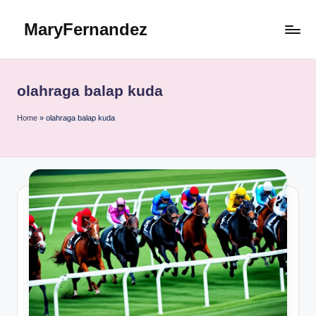
MaryFernandez
Skip
to
Situs
content
Informasi
Judi
olahraga balap kuda
Online
Terbaik
Home
»
olahraga balap kuda