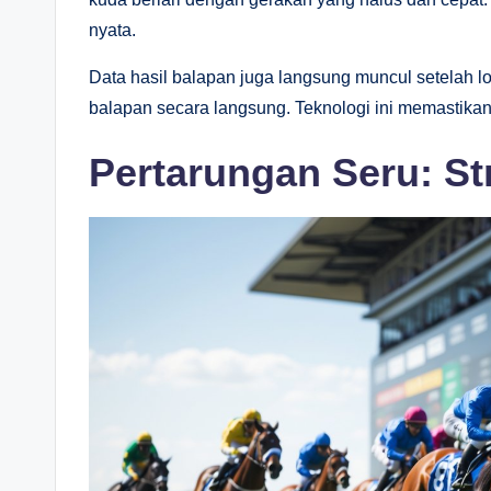
nyata.
Data hasil balapan juga langsung muncul setelah lo
balapan secara langsung. Teknologi ini memastika
Pertarungan Seru: St