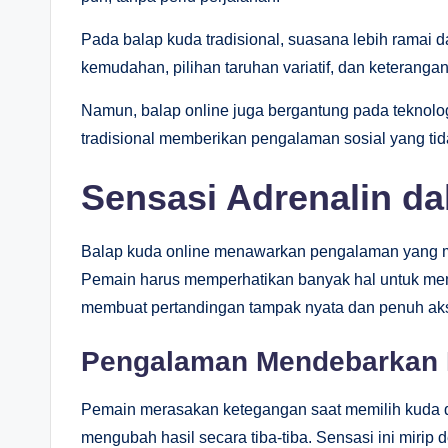
Pada balap kuda tradisional, suasana lebih ramai
kemudahan, pilihan taruhan variatif, dan keterangan 
Namun, balap online juga bergantung pada teknologi
tradisional memberikan pengalaman sosial yang tida
Sensasi Adrenalin d
Balap kuda online menawarkan pengalaman yang 
Pemain harus memperhatikan banyak hal untuk mem
membuat pertandingan tampak nyata dan penuh aks
Pengalaman Mendebarkan 
Pemain merasakan ketegangan saat memilih kuda d
mengubah hasil secara tiba-tiba. Sensasi ini mirip