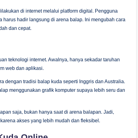
lakukan di internet melalui platform digital. Pengguna
 harus hadir langsung di arena balap. Ini mengubah cara
dah dan cepat.
an teknologi internet. Awalnya, hanya sekadar taruhan
rm web dan aplikasi.
a dengan tradisi balap kuda seperti Inggris dan Australia.
lap menggunakan grafik komputer supaya lebih seru dan
apan saja, bukan hanya saat di arena balapan. Jadi,
karena akses yang lebih mudah dan fleksibel.
 Kuda Online