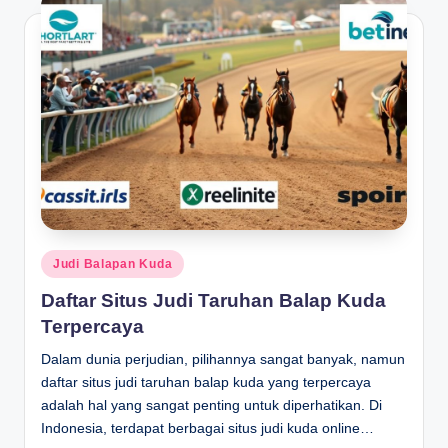
Posted
Judi Balapan Kuda
in
Daftar Situs Judi Taruhan Balap Kuda
Terpercaya
Dalam dunia perjudian, pilihannya sangat banyak, namun
daftar situs judi taruhan balap kuda yang terpercaya
adalah hal yang sangat penting untuk diperhatikan. Di
Indonesia, terdapat berbagai situs judi kuda online…