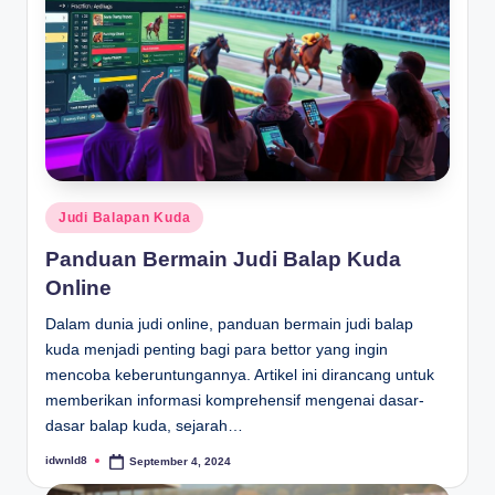
Posted
Judi Balapan Kuda
in
Panduan Bermain Judi Balap Kuda
Online
Dalam dunia judi online, panduan bermain judi balap
kuda menjadi penting bagi para bettor yang ingin
mencoba keberuntungannya. Artikel ini dirancang untuk
memberikan informasi komprehensif mengenai dasar-
dasar balap kuda, sejarah…
idwnld8
September 4, 2024
Posted
by