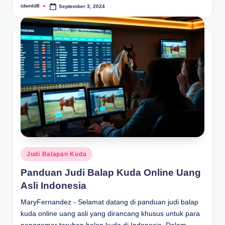
idwnld8
September 3, 2024
Posted
by
Posted
Judi Balapan Kuda
in
Panduan Judi Balap Kuda Online Uang
Asli Indonesia
MaryFernandez - Selamat datang di panduan judi balap
kuda online uang asli yang dirancang khusus untuk para