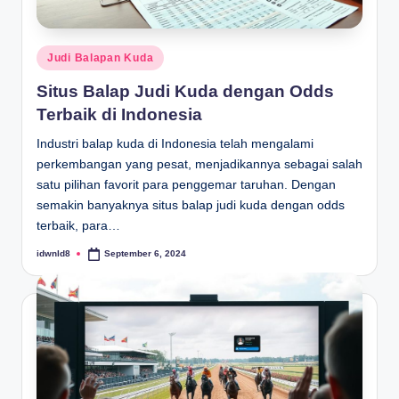
Posted
Judi Balapan Kuda
in
Situs Balap Judi Kuda dengan Odds
Terbaik di Indonesia
Industri balap kuda di Indonesia telah mengalami
perkembangan yang pesat, menjadikannya sebagai salah
satu pilihan favorit para penggemar taruhan. Dengan
semakin banyaknya situs balap judi kuda dengan odds
terbaik, para…
idwnld8
September 6, 2024
Posted
by