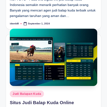
Indonesia semakin menarik perhatian banyak orang.
Banyak yang mencari agen judi balap kuda terbaik untuk
pengalaman taruhan yang aman dan…
idwnld8
September 1, 2024
Posted
by
Posted
Judi Balapan Kuda
in
Situs Judi Balap Kuda Online