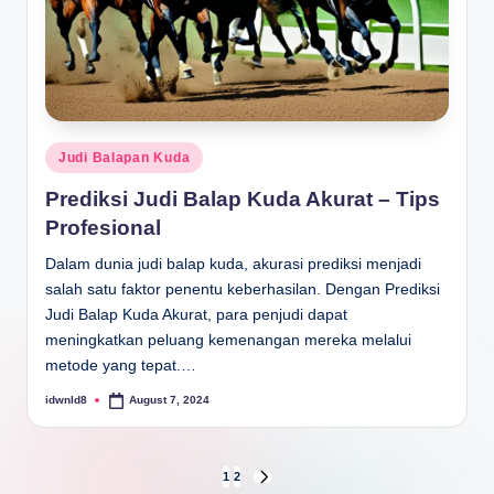
Posted
Judi Balapan Kuda
in
Prediksi Judi Balap Kuda Akurat – Tips
Profesional
Dalam dunia judi balap kuda, akurasi prediksi menjadi
salah satu faktor penentu keberhasilan. Dengan Prediksi
Judi Balap Kuda Akurat, para penjudi dapat
meningkatkan peluang kemenangan mereka melalui
metode yang tepat.…
idwnld8
August 7, 2024
Posted
by
Posts
1
2
NEXT