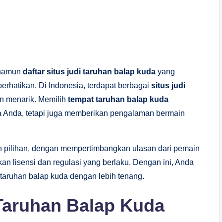
, namun
daftar situs judi taruhan balap kuda
yang
perhatikan. Di Indonesia, terdapat berbagai
situs judi
 menarik. Memilih
tempat taruhan balap kuda
Anda, tetapi juga memberikan pengalaman bermain
n pilihan, dengan mempertimbangkan ulasan dari pemain
kan lisensi dan regulasi yang berlaku. Dengan ini, Anda
 taruhan balap kuda dengan lebih tenang.
Taruhan Balap Kuda