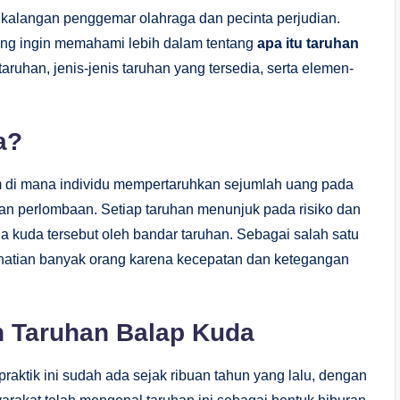
di kalangan penggemar olahraga dan pecinta perjudian.
yang ingin memahami lebih dalam tentang
apa itu taruhan
aruhan, jenis-jenis taruhan yang tersedia, serta elemen-
a?
m di mana individu mempertaruhkan sejumlah uang pada
n perlombaan. Setiap taruhan menunjuk pada risiko dan
 kuda tersebut oleh bandar taruhan. Sebagai salah satu
erhatian banyak orang karena kecepatan dan ketegangan
 Taruhan Balap Kuda
ktik ini sudah ada sejak ribuan tahun yang lalu, dengan