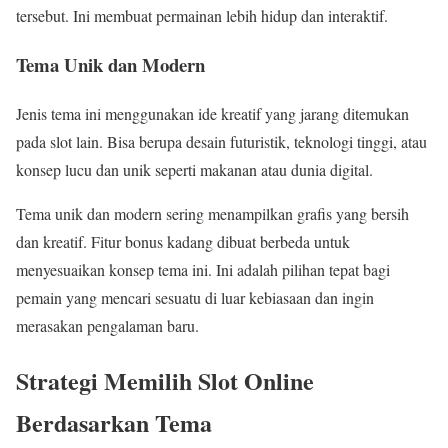
tersebut. Ini membuat permainan lebih hidup dan interaktif.
Tema Unik dan Modern
Jenis tema ini menggunakan ide kreatif yang jarang ditemukan
pada slot lain. Bisa berupa desain futuristik, teknologi tinggi, atau
konsep lucu dan unik seperti makanan atau dunia digital.
Tema unik dan modern sering menampilkan grafis yang bersih
dan kreatif. Fitur bonus kadang dibuat berbeda untuk
menyesuaikan konsep tema ini. Ini adalah pilihan tepat bagi
pemain yang mencari sesuatu di luar kebiasaan dan ingin
merasakan pengalaman baru.
Strategi Memilih Slot Online
Berdasarkan Tema