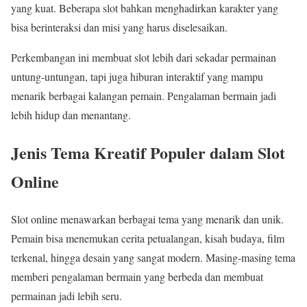
yang kuat. Beberapa slot bahkan menghadirkan karakter yang
bisa berinteraksi dan misi yang harus diselesaikan.
Perkembangan ini membuat slot lebih dari sekadar permainan
untung-untungan, tapi juga hiburan interaktif yang mampu
menarik berbagai kalangan pemain. Pengalaman bermain jadi
lebih hidup dan menantang.
Jenis Tema Kreatif Populer dalam Slot
Online
Slot online menawarkan berbagai tema yang menarik dan unik.
Pemain bisa menemukan cerita petualangan, kisah budaya, film
terkenal, hingga desain yang sangat modern. Masing-masing tema
memberi pengalaman bermain yang berbeda dan membuat
permainan jadi lebih seru.