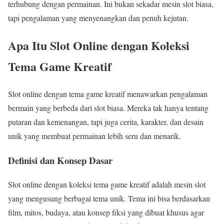
terhubung dengan permainan. Ini bukan sekadar mesin slot biasa,
tapi pengalaman yang menyenangkan dan penuh kejutan.
Apa Itu Slot Online dengan Koleksi
Tema Game Kreatif
Slot online dengan tema game kreatif menawarkan pengalaman
bermain yang berbeda dari slot biasa. Mereka tak hanya tentang
putaran dan kemenangan, tapi juga cerita, karakter, dan desain
unik yang membuat permainan lebih seru dan menarik.
Definisi dan Konsep Dasar
Slot online dengan koleksi tema game kreatif adalah mesin slot
yang mengusung berbagai tema unik. Tema ini bisa berdasarkan
film, mitos, budaya, atau konsep fiksi yang dibuat khusus agar