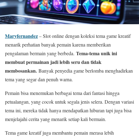
Maryfernandez
– Slot online dengan koleksi tema game kreatif
menarik perhatian banyak pemain karena memberikan
Tema-tema unik ini
pengalaman bermain yang berbeda.
membuat permainan jadi lebih seru dan tidak
membosankan.
Banyak penyedia game berlomba menghadirkan
tema yang segar dan penuh warna.
Pemain bisa menemukan berbagai tema dari fantasi hingga
petualangan, yang cocok untuk segala jenis selera. Dengan variasi
tema ini, mereka tidak hanya mendapatkan hiburan tapi juga bisa
menjelajahi cerita yang menarik setiap kali bermain.
Tema game kreatif juga membantu pemain merasa lebih