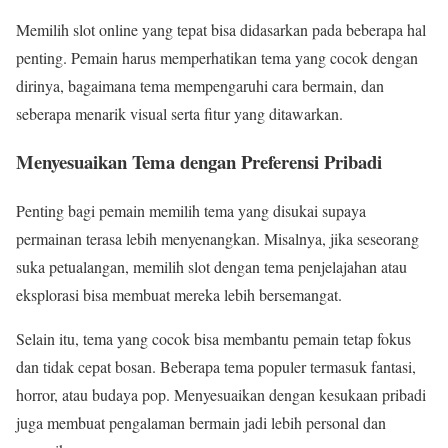
Memilih slot online yang tepat bisa didasarkan pada beberapa hal
penting. Pemain harus memperhatikan tema yang cocok dengan
dirinya, bagaimana tema mempengaruhi cara bermain, dan
seberapa menarik visual serta fitur yang ditawarkan.
Menyesuaikan Tema dengan Preferensi Pribadi
Penting bagi pemain memilih tema yang disukai supaya
permainan terasa lebih menyenangkan. Misalnya, jika seseorang
suka petualangan, memilih slot dengan tema penjelajahan atau
eksplorasi bisa membuat mereka lebih bersemangat.
Selain itu, tema yang cocok bisa membantu pemain tetap fokus
dan tidak cepat bosan. Beberapa tema populer termasuk fantasi,
horror, atau budaya pop. Menyesuaikan dengan kesukaan pribadi
juga membuat pengalaman bermain jadi lebih personal dan