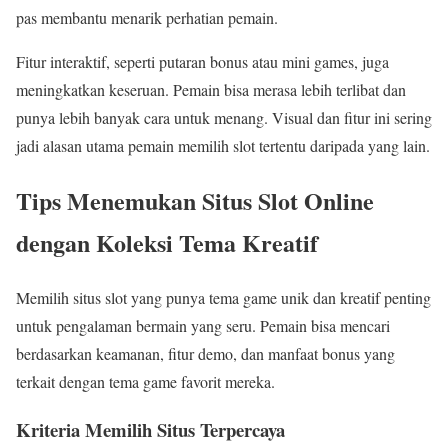
pas membantu menarik perhatian pemain.
Fitur interaktif, seperti putaran bonus atau mini games, juga
meningkatkan keseruan. Pemain bisa merasa lebih terlibat dan
punya lebih banyak cara untuk menang. Visual dan fitur ini sering
jadi alasan utama pemain memilih slot tertentu daripada yang lain.
Tips Menemukan Situs Slot Online
dengan Koleksi Tema Kreatif
Memilih situs slot yang punya tema game unik dan kreatif penting
untuk pengalaman bermain yang seru. Pemain bisa mencari
berdasarkan keamanan, fitur demo, dan manfaat bonus yang
terkait dengan tema game favorit mereka.
Kriteria Memilih Situs Terpercaya