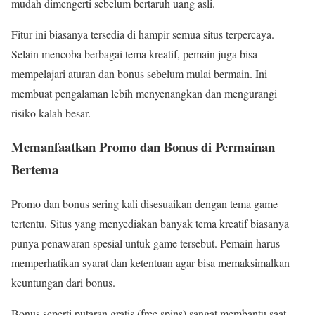
mudah dimengerti sebelum bertaruh uang asli.
Fitur ini biasanya tersedia di hampir semua situs terpercaya.
Selain mencoba berbagai tema kreatif, pemain juga bisa
mempelajari aturan dan bonus sebelum mulai bermain. Ini
membuat pengalaman lebih menyenangkan dan mengurangi
risiko kalah besar.
Memanfaatkan Promo dan Bonus di Permainan
Bertema
Promo dan bonus sering kali disesuaikan dengan tema game
tertentu. Situs yang menyediakan banyak tema kreatif biasanya
punya penawaran spesial untuk game tersebut. Pemain harus
memperhatikan syarat dan ketentuan agar bisa memaksimalkan
keuntungan dari bonus.
Bonus seperti putaran gratis (free spins) sangat membantu saat