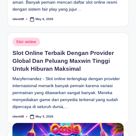
aman. Banyak pemain mencari daftar slot online resmi
dengan sistem fair play yang jujur…
idwnld8
May 6, 2026
Posted
by
Posted
Slot online
in
Slot Online Terbaik Dengan Provider
Global Dan Peluang Maxwin Tinggi
Untuk Hiburan Maksimal
Maryfernandez - Slot online terlengkap dengan provider
internasional menarik banyak pemain karena variasi
permainan yang ditawarkan sangat banyak. Mereka
menyediakan game dari penyedia terkenal yang sudah
dipercaya di seluruh dunia,…
idwnld8
May 5, 2026
Posted
by