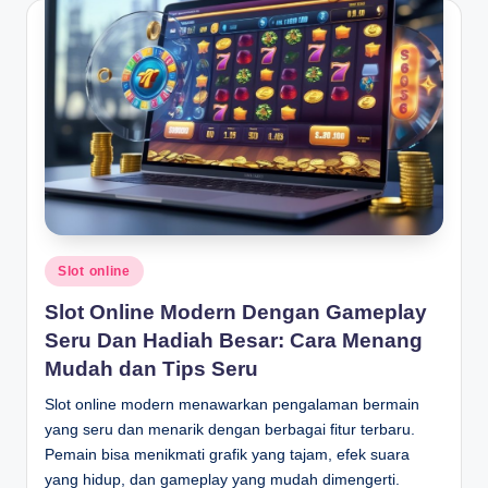
Posted
Slot online
in
Slot Online Modern Dengan Gameplay
Seru Dan Hadiah Besar: Cara Menang
Mudah dan Tips Seru
Slot online modern menawarkan pengalaman bermain
yang seru dan menarik dengan berbagai fitur terbaru.
Pemain bisa menikmati grafik yang tajam, efek suara
yang hidup, dan gameplay yang mudah dimengerti.