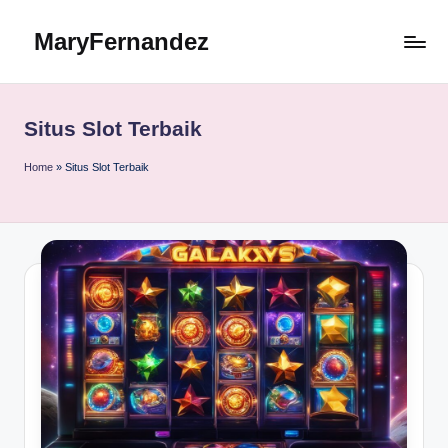
MaryFernandez
Skip
to
Situs
content
Informasi
Judi
Situs Slot Terbaik
Online
Terbaik
Home
»
Situs Slot Terbaik