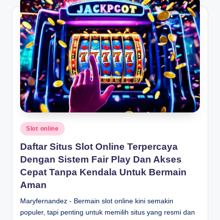
Posted
Slot online
in
Daftar Situs Slot Online Terpercaya
Dengan Sistem Fair Play Dan Akses
Cepat Tanpa Kendala Untuk Bermain
Aman
Maryfernandez - Bermain slot online kini semakin
populer, tapi penting untuk memilih situs yang resmi dan