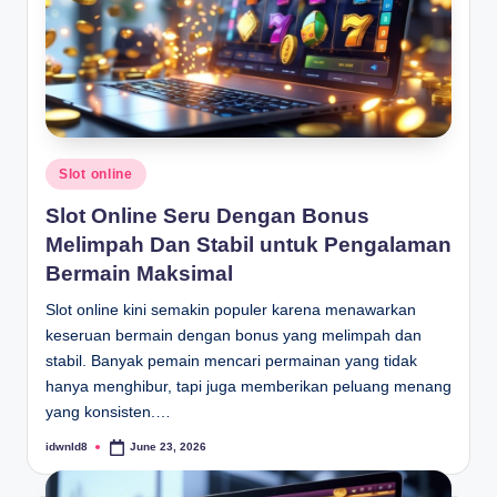
Posted
Slot online
in
Slot Online Seru Dengan Bonus
Melimpah Dan Stabil untuk Pengalaman
Bermain Maksimal
Slot online kini semakin populer karena menawarkan
keseruan bermain dengan bonus yang melimpah dan
stabil. Banyak pemain mencari permainan yang tidak
hanya menghibur, tapi juga memberikan peluang menang
yang konsisten.…
idwnld8
June 23, 2026
Posted
by