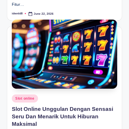
Fitur…
idwnld8
June 22, 2026
Posted
by
Posted
Slot online
in
Slot Online Unggulan Dengan Sensasi
Seru Dan Menarik Untuk Hiburan
Maksimal