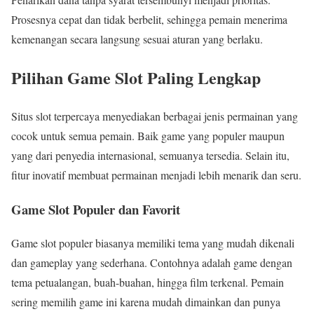
Prosesnya cepat dan tidak berbelit, sehingga pemain menerima
kemenangan secara langsung sesuai aturan yang berlaku.
Pilihan Game Slot Paling Lengkap
Situs slot terpercaya menyediakan berbagai jenis permainan yang
cocok untuk semua pemain. Baik game yang populer maupun
yang dari penyedia internasional, semuanya tersedia. Selain itu,
fitur inovatif membuat permainan menjadi lebih menarik dan seru.
Game Slot Populer dan Favorit
Game slot populer biasanya memiliki tema yang mudah dikenali
dan gameplay yang sederhana. Contohnya adalah game dengan
tema petualangan, buah-buahan, hingga film terkenal. Pemain
sering memilih game ini karena mudah dimainkan dan punya