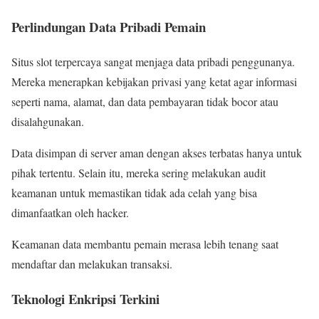
Perlindungan Data Pribadi Pemain
Situs slot terpercaya sangat menjaga data pribadi penggunanya.
Mereka menerapkan kebijakan privasi yang ketat agar informasi
seperti nama, alamat, dan data pembayaran tidak bocor atau
disalahgunakan.
Data disimpan di server aman dengan akses terbatas hanya untuk
pihak tertentu. Selain itu, mereka sering melakukan audit
keamanan untuk memastikan tidak ada celah yang bisa
dimanfaatkan oleh hacker.
Keamanan data membantu pemain merasa lebih tenang saat
mendaftar dan melakukan transaksi.
Teknologi Enkripsi Terkini