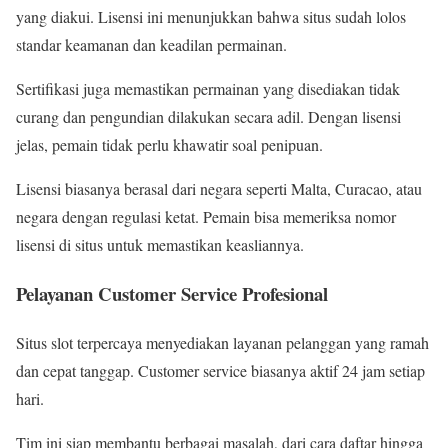
yang diakui. Lisensi ini menunjukkan bahwa situs sudah lolos
standar keamanan dan keadilan permainan.
Sertifikasi juga memastikan permainan yang disediakan tidak
curang dan pengundian dilakukan secara adil. Dengan lisensi
jelas, pemain tidak perlu khawatir soal penipuan.
Lisensi biasanya berasal dari negara seperti Malta, Curacao, atau
negara dengan regulasi ketat. Pemain bisa memeriksa nomor
lisensi di situs untuk memastikan keasliannya.
Pelayanan Customer Service Profesional
Situs slot terpercaya menyediakan layanan pelanggan yang ramah
dan cepat tanggap. Customer service biasanya aktif 24 jam setiap
hari.
Tim ini siap membantu berbagai masalah, dari cara daftar hingga