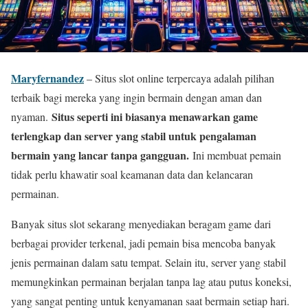
Maryfernandez
– Situs slot online terpercaya adalah pilihan
terbaik bagi mereka yang ingin bermain dengan aman dan
Situs seperti ini biasanya menawarkan game
nyaman.
terlengkap dan server yang stabil untuk pengalaman
bermain yang lancar tanpa gangguan.
Ini membuat pemain
tidak perlu khawatir soal keamanan data dan kelancaran
permainan.
Banyak situs slot sekarang menyediakan beragam game dari
berbagai provider terkenal, jadi pemain bisa mencoba banyak
jenis permainan dalam satu tempat. Selain itu, server yang stabil
memungkinkan permainan berjalan tanpa lag atau putus koneksi,
yang sangat penting untuk kenyamanan saat bermain setiap hari.