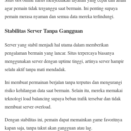
agar pemain tidak terganggu saat bermain. Ini penting supaya
pemain merasa nyaman dan semua data mereka terlindungi.
Stabilitas Server Tanpa Gangguan
Server yang stabil menjadi hal utama dalam memberikan
pengalaman bermain yang lancar. Situs terpercaya biasanya
menggunakan server dengan uptime tinggi, artinya server hampir
selalu aktif tanpa mati mendadak.
Ini membuat permainan berjalan tanpa terputus dan mengurangi
risiko kehilangan data saat bermain. Selain itu, mereka memakai
teknologi load balancing supaya beban trafik tersebar dan tidak
membuat server overload.
Dengan stabilitas ini, pemain dapat memainkan game favoritnya
kapan saja, tanpa takut akan gangguan atau lag.