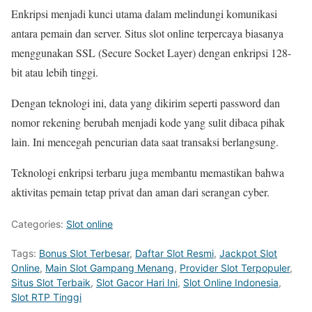
Enkripsi menjadi kunci utama dalam melindungi komunikasi
antara pemain dan server. Situs slot online terpercaya biasanya
menggunakan SSL (Secure Socket Layer) dengan enkripsi 128-
bit atau lebih tinggi.
Dengan teknologi ini, data yang dikirim seperti password dan
nomor rekening berubah menjadi kode yang sulit dibaca pihak
lain. Ini mencegah pencurian data saat transaksi berlangsung.
Teknologi enkripsi terbaru juga membantu memastikan bahwa
aktivitas pemain tetap privat dan aman dari serangan cyber.
Categories:
Slot online
Tags:
Bonus Slot Terbesar
,
Daftar Slot Resmi
,
Jackpot Slot
Online
,
Main Slot Gampang Menang
,
Provider Slot Terpopuler
,
Situs Slot Terbaik
,
Slot Gacor Hari Ini
,
Slot Online Indonesia
,
Slot RTP Tinggi