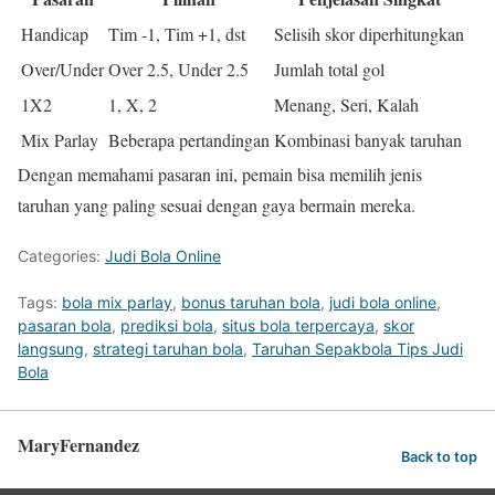
Handicap
Tim -1, Tim +1, dst
Selisih skor diperhitungkan
Over/Under
Over 2.5, Under 2.5
Jumlah total gol
1X2
1, X, 2
Menang, Seri, Kalah
Mix Parlay
Beberapa pertandingan
Kombinasi banyak taruhan
Dengan memahami pasaran ini, pemain bisa memilih jenis
taruhan yang paling sesuai dengan gaya bermain mereka.
Categories:
Judi Bola Online
Tags:
bola mix parlay
,
bonus taruhan bola
,
judi bola online
,
pasaran bola
,
prediksi bola
,
situs bola terpercaya
,
skor
langsung
,
strategi taruhan bola
,
Taruhan Sepakbola Tips Judi
Bola
MaryFernandez
Back to top