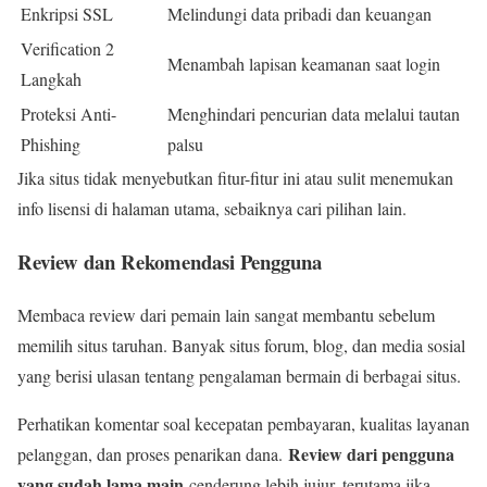
Enkripsi SSL
Melindungi data pribadi dan keuangan
Verification 2
Menambah lapisan keamanan saat login
Langkah
Proteksi Anti-
Menghindari pencurian data melalui tautan
Phishing
palsu
Jika situs tidak menyebutkan fitur-fitur ini atau sulit menemukan
info lisensi di halaman utama, sebaiknya cari pilihan lain.
Review dan Rekomendasi Pengguna
Membaca review dari pemain lain sangat membantu sebelum
memilih situs taruhan. Banyak situs forum, blog, dan media sosial
yang berisi ulasan tentang pengalaman bermain di berbagai situs.
Perhatikan komentar soal kecepatan pembayaran, kualitas layanan
Review dari pengguna
pelanggan, dan proses penarikan dana.
yang sudah lama main
cenderung lebih jujur, terutama jika