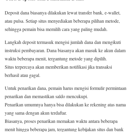
Deposit dana biasanya dilakukan lewat transfer bank, e-wallet,
atau pulsa. Setiap situs menyediakan beberapa pilihan metode,
sehingga pemain bisa memilih cara yang paling mudah.
Langkah deposit termasuk mengisi jumlah dana dan mengikuti
instruksi pembayaran. Dana biasanya akan masuk ke akun dalam
waktu beberapa menit, tergantung metode yang dipilih.
Situs terpercaya akan memberikan notifikasi jika transaksi
berhasil atau gagal.
Untuk penarikan dana, pemain harus mengisi formulir permintaan
penarikan dan memastikan saldo mencukupi.
Penarikan umumnya hanya bisa dilakukan ke rekening atas nama
yang sama dengan akun terdaftar.
Biasanya, proses penarikan memakan waktu antara beberapa
menit hingga beberapa jam, tergantung kebijakan situs dan bank