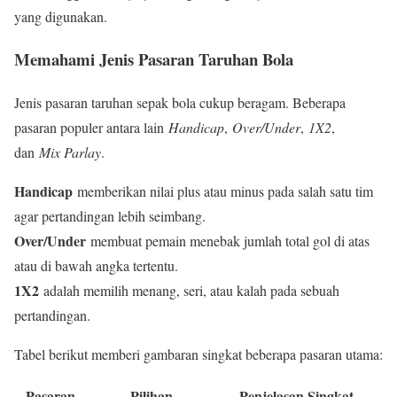
yang digunakan.
Memahami Jenis Pasaran Taruhan Bola
Jenis pasaran taruhan sepak bola cukup beragam. Beberapa
pasaran populer antara lain
Handicap
,
Over/Under
,
1X2
,
dan
Mix Parlay
.
Handicap
memberikan nilai plus atau minus pada salah satu tim
agar pertandingan lebih seimbang.
Over/Under
membuat pemain menebak jumlah total gol di atas
atau di bawah angka tertentu.
1X2
adalah memilih menang, seri, atau kalah pada sebuah
pertandingan.
Tabel berikut memberi gambaran singkat beberapa pasaran utama:
Pasaran
Pilihan
Penjelasan Singkat