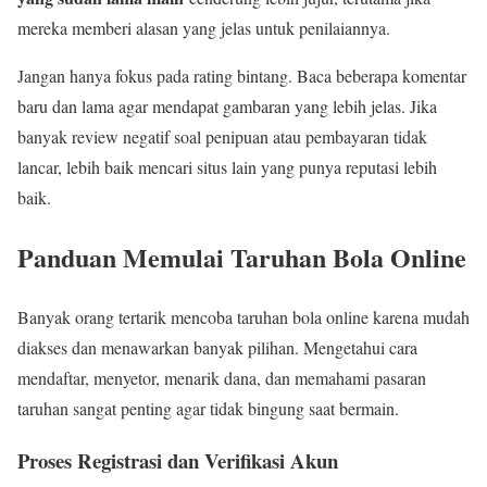
mereka memberi alasan yang jelas untuk penilaiannya.
Jangan hanya fokus pada rating bintang. Baca beberapa komentar
baru dan lama agar mendapat gambaran yang lebih jelas. Jika
banyak review negatif soal penipuan atau pembayaran tidak
lancar, lebih baik mencari situs lain yang punya reputasi lebih
baik.
Panduan Memulai Taruhan Bola Online
Banyak orang tertarik mencoba taruhan bola online karena mudah
diakses dan menawarkan banyak pilihan. Mengetahui cara
mendaftar, menyetor, menarik dana, dan memahami pasaran
taruhan sangat penting agar tidak bingung saat bermain.
Proses Registrasi dan Verifikasi Akun