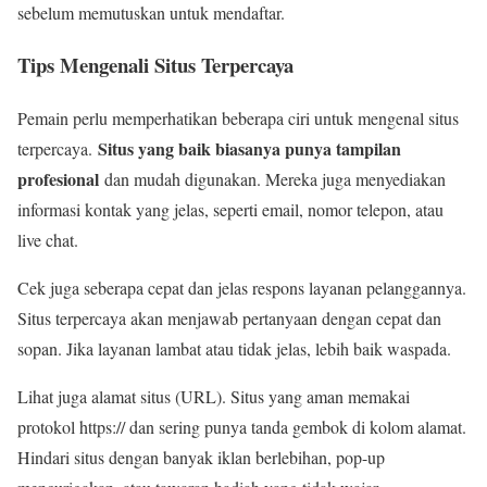
sebelum memutuskan untuk mendaftar.
Tips Mengenali Situs Terpercaya
Pemain perlu memperhatikan beberapa ciri untuk mengenal situs
Situs yang baik biasanya punya tampilan
terpercaya.
profesional
dan mudah digunakan. Mereka juga menyediakan
informasi kontak yang jelas, seperti email, nomor telepon, atau
live chat.
Cek juga seberapa cepat dan jelas respons layanan pelanggannya.
Situs terpercaya akan menjawab pertanyaan dengan cepat dan
sopan. Jika layanan lambat atau tidak jelas, lebih baik waspada.
Lihat juga alamat situs (URL). Situs yang aman memakai
protokol https:// dan sering punya tanda gembok di kolom alamat.
Hindari situs dengan banyak iklan berlebihan, pop-up