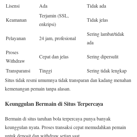
Lisensi
Ada
Tidak ada
Terjamin (SSL,
Keamanan
Tidak jelas
enkripsi)
Sering lambat/tidak
Pelayanan
24 jam, profesional
ada
Proses
Cepat dan jelas
Sering dipersulit
Withdraw
Transparansi
Tinggi
Sering tidak lengkap
Situs tidak resmi umumnya tidak transparan dan kadang menahan
kemenangan pemain tanpa alasan.
Keunggulan Bermain di Situs Terpercaya
Bermain di situs taruhan bola terpercaya punya banyak
keunggulan nyata. Proses transaksi cepat memudahkan pemain
untuk deposit dan withdraw setiap saat.