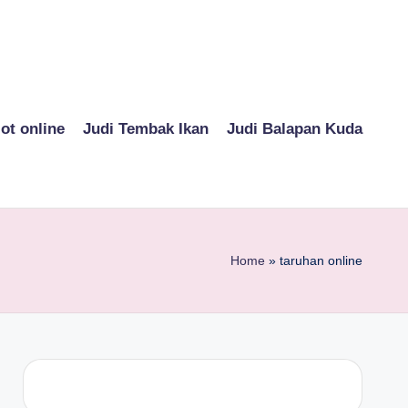
lot online
Judi Tembak Ikan
Judi Balapan Kuda
Home
»
taruhan online