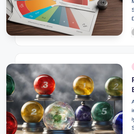
P
b
P
i
i