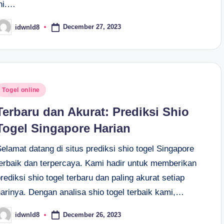
ini.…
December 27, 2023
idwnld8
osted
y
osted
Togel online
n
Terbaru dan Akurat: Prediksi Shio
Togel Singapore Harian
elamat datang di situs prediksi shio togel Singapore
terbaik dan terpercaya. Kami hadir untuk memberikan
rediksi shio togel terbaru dan paling akurat setiap
harinya. Dengan analisa shio togel terbaik kami,…
December 26, 2023
idwnld8
osted