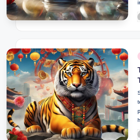
P
b
P
i
S
p
P