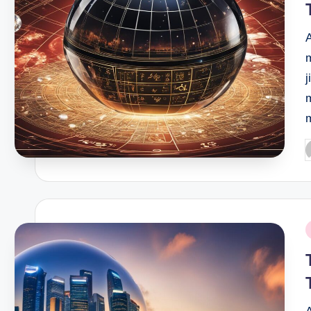
P
b
P
i