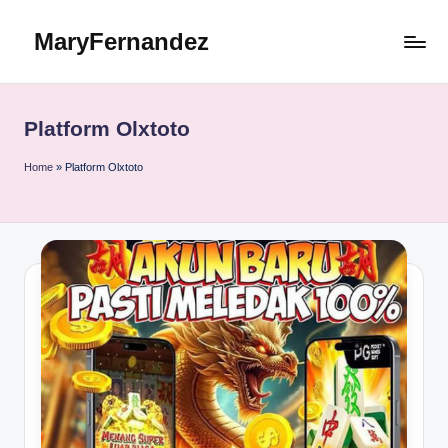
MaryFernandez
Skip
to
Situs
content
Informasi
Judi
Platform Olxtoto
Online
Terbaik
Home
»
Platform Olxtoto