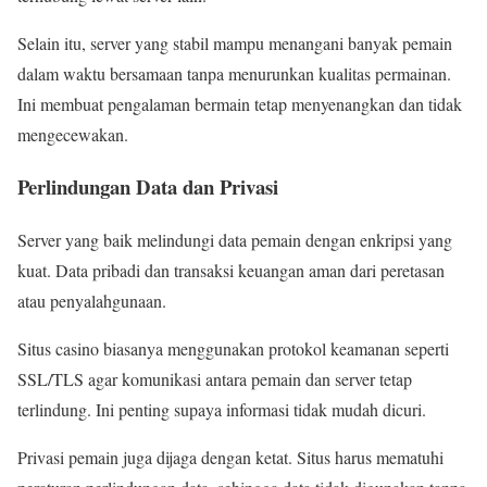
Selain itu, server yang stabil mampu menangani banyak pemain
dalam waktu bersamaan tanpa menurunkan kualitas permainan.
Ini membuat pengalaman bermain tetap menyenangkan dan tidak
mengecewakan.
Perlindungan Data dan Privasi
Server yang baik melindungi data pemain dengan enkripsi yang
kuat. Data pribadi dan transaksi keuangan aman dari peretasan
atau penyalahgunaan.
Situs casino biasanya menggunakan protokol keamanan seperti
SSL/TLS agar komunikasi antara pemain dan server tetap
terlindung. Ini penting supaya informasi tidak mudah dicuri.
Privasi pemain juga dijaga dengan ketat. Situs harus mematuhi