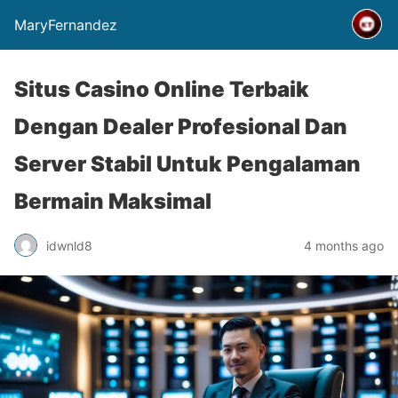
MaryFernandez
Situs Casino Online Terbaik
Dengan Dealer Profesional Dan
Server Stabil Untuk Pengalaman
Bermain Maksimal
idwnld8
4 months ago