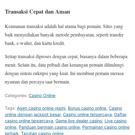
Transaksi Cepat dan Aman
Keamanan transaksi adalah hal utama bagi pemain. Situs yang
baik menyediakan banyak metode pembayaran, seperti transfer
bank, e-wallet, dan kartu kredit.
Setiap transaksi diproses dengan cepat, biasanya dalam beberapa
menit. Selain itu, data pribadi dan keuangan pemain dilindungi
dengan sistem enkripsi yang kuat. Ini membuat pemain merasa
nyaman dan percaya saat bermain.
Categories:
Casino Online
Tags:
Agen casino online resmi
,
Bonus casino online
,
Casino
online dengan jackpot besar
,
Casino online terpercaya
,
Daftar
casino online terpercaya
,
Game live dealer casino
,
Live casino
online
,
Panduan bermain casino online
,
Permainan casino online
terbaik
,
Taruhan casino online