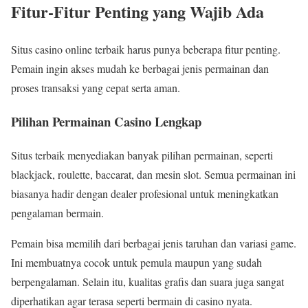
Fitur-Fitur Penting yang Wajib Ada
Situs casino online terbaik harus punya beberapa fitur penting.
Pemain ingin akses mudah ke berbagai jenis permainan dan
proses transaksi yang cepat serta aman.
Pilihan Permainan Casino Lengkap
Situs terbaik menyediakan banyak pilihan permainan, seperti
blackjack, roulette, baccarat, dan mesin slot. Semua permainan ini
biasanya hadir dengan dealer profesional untuk meningkatkan
pengalaman bermain.
Pemain bisa memilih dari berbagai jenis taruhan dan variasi game.
Ini membuatnya cocok untuk pemula maupun yang sudah
berpengalaman. Selain itu, kualitas grafis dan suara juga sangat
diperhatikan agar terasa seperti bermain di casino nyata.