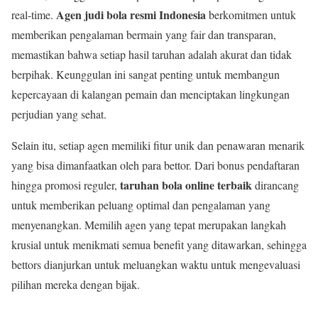
Agen judi bola resmi Indonesia
real-time.
berkomitmen untuk
memberikan pengalaman bermain yang fair dan transparan,
memastikan bahwa setiap hasil taruhan adalah akurat dan tidak
berpihak. Keunggulan ini sangat penting untuk membangun
kepercayaan di kalangan pemain dan menciptakan lingkungan
perjudian yang sehat.
Selain itu, setiap agen memiliki fitur unik dan penawaran menarik
yang bisa dimanfaatkan oleh para bettor. Dari bonus pendaftaran
taruhan bola online terbaik
hingga promosi reguler,
dirancang
untuk memberikan peluang optimal dan pengalaman yang
menyenangkan. Memilih agen yang tepat merupakan langkah
krusial untuk menikmati semua benefit yang ditawarkan, sehingga
bettors dianjurkan untuk meluangkan waktu untuk mengevaluasi
pilihan mereka dengan bijak.