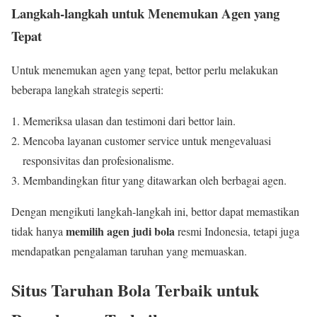
Langkah-langkah untuk Menemukan Agen yang
Tepat
Untuk menemukan agen yang tepat, bettor perlu melakukan
beberapa langkah strategis seperti:
Memeriksa ulasan dan testimoni dari bettor lain.
Mencoba layanan customer service untuk mengevaluasi
responsivitas dan profesionalisme.
Membandingkan fitur yang ditawarkan oleh berbagai agen.
Dengan mengikuti langkah-langkah ini, bettor dapat memastikan
memilih agen judi bola
tidak hanya
resmi Indonesia, tetapi juga
mendapatkan pengalaman taruhan yang memuaskan.
Situs Taruhan Bola Terbaik untuk