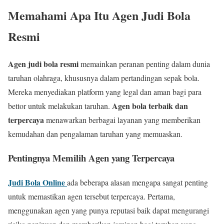
Memahami Apa Itu Agen Judi Bola
Resmi
Agen judi bola resmi
memainkan peranan penting dalam dunia
taruhan olahraga, khususnya dalam pertandingan sepak bola.
Mereka menyediakan platform yang legal dan aman bagi para
Agen bola terbaik dan
bettor untuk melakukan taruhan.
terpercaya
menawarkan berbagai layanan yang memberikan
kemudahan dan pengalaman taruhan yang memuaskan.
Pentingnya Memilih Agen yang Terpercaya
Judi Bola Online
ada beberapa alasan mengapa sangat penting
untuk memastikan agen tersebut terpercaya. Pertama,
menggunakan agen yang punya reputasi baik dapat mengurangi