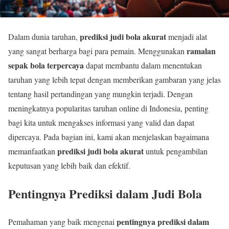
prediksi judi bola akurat
Dalam dunia taruhan,
menjadi alat
ramalan
yang sangat berharga bagi para pemain. Menggunakan
sepak bola terpercaya
dapat membantu dalam menentukan
taruhan yang lebih tepat dengan memberikan gambaran yang jelas
tentang hasil pertandingan yang mungkin terjadi. Dengan
meningkatnya popularitas taruhan online di Indonesia, penting
bagi kita untuk mengakses informasi yang valid dan dapat
dipercaya. Pada bagian ini, kami akan menjelaskan bagaimana
prediksi judi bola akurat
memanfaatkan
untuk pengambilan
keputusan yang lebih baik dan efektif.
Pentingnya Prediksi dalam Judi Bola
pentingnya prediksi dalam
Pemahaman yang baik mengenai