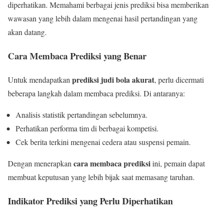
diperhatikan. Memahami berbagai jenis prediksi bisa memberikan
wawasan yang lebih dalam mengenai hasil pertandingan yang
akan datang.
Cara Membaca Prediksi yang Benar
prediksi judi bola akurat
Untuk mendapatkan
, perlu dicermati
beberapa langkah dalam membaca prediksi. Di antaranya:
Analisis statistik pertandingan sebelumnya.
Perhatikan performa tim di berbagai kompetisi.
Cek berita terkini mengenai cedera atau suspensi pemain.
cara membaca prediksi
Dengan menerapkan
ini, pemain dapat
membuat keputusan yang lebih bijak saat memasang taruhan.
Indikator Prediksi yang Perlu Diperhatikan