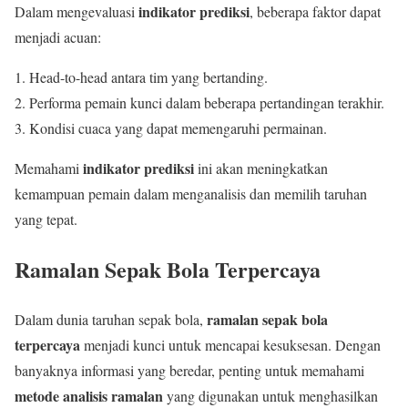
indikator prediksi
Dalam mengevaluasi
, beberapa faktor dapat
menjadi acuan:
Head-to-head antara tim yang bertanding.
Performa pemain kunci dalam beberapa pertandingan terakhir.
Kondisi cuaca yang dapat memengaruhi permainan.
indikator prediksi
Memahami
ini akan meningkatkan
kemampuan pemain dalam menganalisis dan memilih taruhan
yang tepat.
Ramalan Sepak Bola Terpercaya
ramalan sepak bola
Dalam dunia taruhan sepak bola,
terpercaya
menjadi kunci untuk mencapai kesuksesan. Dengan
banyaknya informasi yang beredar, penting untuk memahami
metode analisis ramalan
yang digunakan untuk menghasilkan