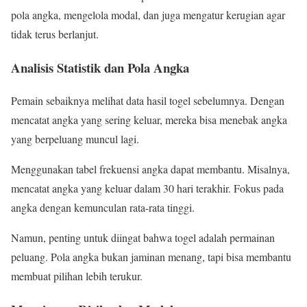
pola angka, mengelola modal, dan juga mengatur kerugian agar
tidak terus berlanjut.
Analisis Statistik dan Pola Angka
Pemain sebaiknya melihat data hasil togel sebelumnya. Dengan
mencatat angka yang sering keluar, mereka bisa menebak angka
yang berpeluang muncul lagi.
Menggunakan tabel frekuensi angka dapat membantu. Misalnya,
mencatat angka yang keluar dalam 30 hari terakhir. Fokus pada
angka dengan kemunculan rata-rata tinggi.
Namun, penting untuk diingat bahwa togel adalah permainan
peluang. Pola angka bukan jaminan menang, tapi bisa membantu
membuat pilihan lebih terukur.