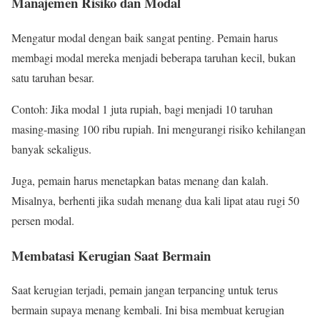
Manajemen Risiko dan Modal
Mengatur modal dengan baik sangat penting. Pemain harus
membagi modal mereka menjadi beberapa taruhan kecil, bukan
satu taruhan besar.
Contoh: Jika modal 1 juta rupiah, bagi menjadi 10 taruhan
masing-masing 100 ribu rupiah. Ini mengurangi risiko kehilangan
banyak sekaligus.
Juga, pemain harus menetapkan batas menang dan kalah.
Misalnya, berhenti jika sudah menang dua kali lipat atau rugi 50
persen modal.
Membatasi Kerugian Saat Bermain
Saat kerugian terjadi, pemain jangan terpancing untuk terus
bermain supaya menang kembali. Ini bisa membuat kerugian