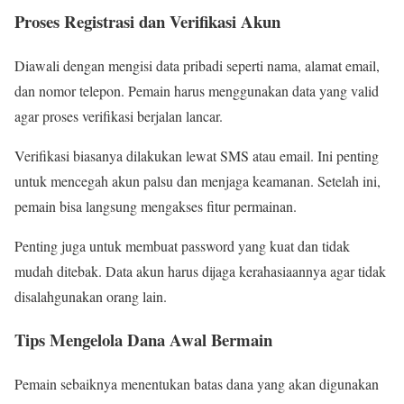
Proses Registrasi dan Verifikasi Akun
Diawali dengan mengisi data pribadi seperti nama, alamat email,
dan nomor telepon. Pemain harus menggunakan data yang valid
agar proses verifikasi berjalan lancar.
Verifikasi biasanya dilakukan lewat SMS atau email. Ini penting
untuk mencegah akun palsu dan menjaga keamanan. Setelah ini,
pemain bisa langsung mengakses fitur permainan.
Penting juga untuk membuat password yang kuat dan tidak
mudah ditebak. Data akun harus dijaga kerahasiaannya agar tidak
disalahgunakan orang lain.
Tips Mengelola Dana Awal Bermain
Pemain sebaiknya menentukan batas dana yang akan digunakan