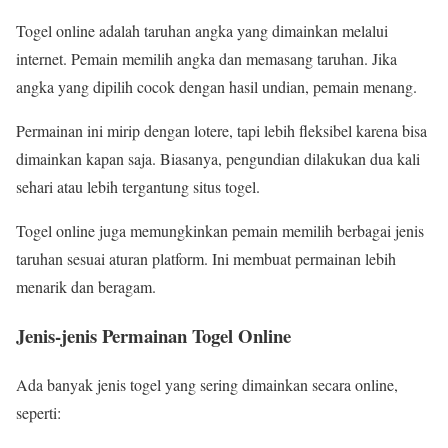
Togel online adalah taruhan angka yang dimainkan melalui
internet. Pemain memilih angka dan memasang taruhan. Jika
angka yang dipilih cocok dengan hasil undian, pemain menang.
Permainan ini mirip dengan lotere, tapi lebih fleksibel karena bisa
dimainkan kapan saja. Biasanya, pengundian dilakukan dua kali
sehari atau lebih tergantung situs togel.
Togel online juga memungkinkan pemain memilih berbagai jenis
taruhan sesuai aturan platform. Ini membuat permainan lebih
menarik dan beragam.
Jenis-jenis Permainan Togel Online
Ada banyak jenis togel yang sering dimainkan secara online,
seperti: