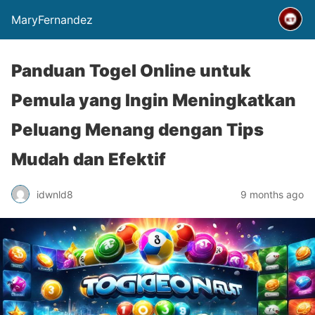
MaryFernandez
Panduan Togel Online untuk
Pemula yang Ingin Meningkatkan
Peluang Menang dengan Tips
Mudah dan Efektif
idwnld8
9 months ago