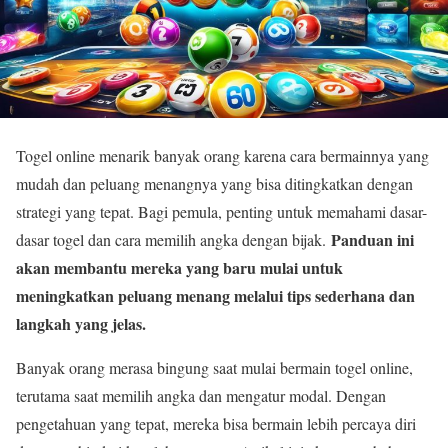
Togel online menarik banyak orang karena cara bermainnya yang
mudah dan peluang menangnya yang bisa ditingkatkan dengan
strategi yang tepat. Bagi pemula, penting untuk memahami dasar-
Panduan ini
dasar togel dan cara memilih angka dengan bijak.
akan membantu mereka yang baru mulai untuk
meningkatkan peluang menang melalui tips sederhana dan
langkah yang jelas.
Banyak orang merasa bingung saat mulai bermain togel online,
terutama saat memilih angka dan mengatur modal. Dengan
pengetahuan yang tepat, mereka bisa bermain lebih percaya diri