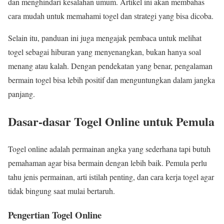
dan menghindari kesalahan umum. Artikel ini akan membahas
cara mudah untuk memahami togel dan strategi yang bisa dicoba.
Selain itu, panduan ini juga mengajak pembaca untuk melihat
togel sebagai hiburan yang menyenangkan, bukan hanya soal
menang atau kalah. Dengan pendekatan yang benar, pengalaman
bermain togel bisa lebih positif dan menguntungkan dalam jangka
panjang.
Dasar-dasar Togel Online untuk Pemula
Togel online adalah permainan angka yang sederhana tapi butuh
pemahaman agar bisa bermain dengan lebih baik. Pemula perlu
tahu jenis permainan, arti istilah penting, dan cara kerja togel agar
tidak bingung saat mulai bertaruh.
Pengertian Togel Online