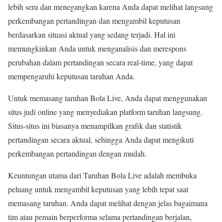
lebih seru dan menegangkan karena Anda dapat melihat langsung
perkembangan pertandingan dan mengambil keputusan
berdasarkan situasi aktual yang sedang terjadi. Hal ini
memungkinkan Anda untuk menganalisis dan merespons
perubahan dalam pertandingan secara real-time, yang dapat
mempengaruhi keputusan taruhan Anda.
Untuk memasang taruhan Bola Live, Anda dapat menggunakan
situs judi online yang menyediakan platform taruhan langsung.
Situs-situs ini biasanya menampilkan grafik dan statistik
pertandingan secara aktual, sehingga Anda dapat mengikuti
perkembangan pertandingan dengan mudah.
Keuntungan utama dari Taruhan Bola Live adalah membuka
peluang untuk mengambil keputusan yang lebih tepat saat
memasang taruhan. Anda dapat melihat dengan jelas bagaimana
tim atau pemain berperforma selama pertandingan berjalan,