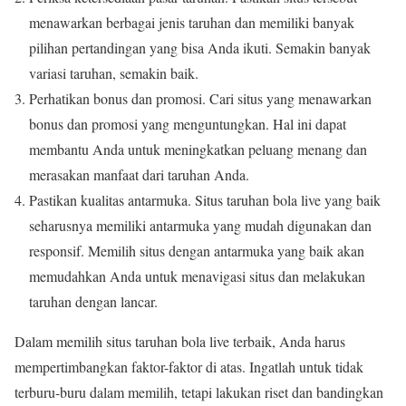
menawarkan berbagai jenis taruhan dan memiliki banyak
pilihan pertandingan yang bisa Anda ikuti. Semakin banyak
variasi taruhan, semakin baik.
Perhatikan bonus dan promosi. Cari situs yang menawarkan
bonus dan promosi yang menguntungkan. Hal ini dapat
membantu Anda untuk meningkatkan peluang menang dan
merasakan manfaat dari taruhan Anda.
Pastikan kualitas antarmuka. Situs taruhan bola live yang baik
seharusnya memiliki antarmuka yang mudah digunakan dan
responsif. Memilih situs dengan antarmuka yang baik akan
memudahkan Anda untuk menavigasi situs dan melakukan
taruhan dengan lancar.
Dalam memilih situs taruhan bola live terbaik, Anda harus
mempertimbangkan faktor-faktor di atas. Ingatlah untuk tidak
terburu-buru dalam memilih, tetapi lakukan riset dan bandingkan