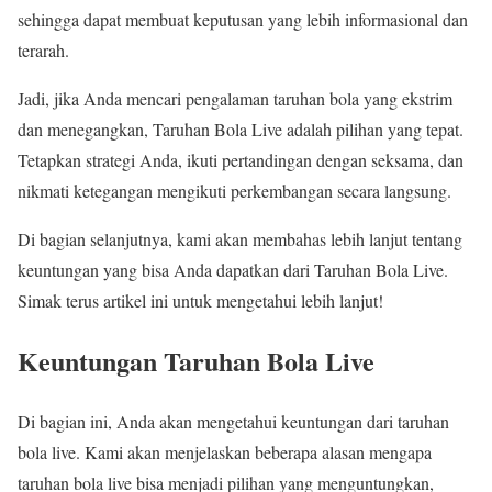
sehingga dapat membuat keputusan yang lebih informasional dan
terarah.
Jadi, jika Anda mencari pengalaman taruhan bola yang ekstrim
dan menegangkan, Taruhan Bola Live adalah pilihan yang tepat.
Tetapkan strategi Anda, ikuti pertandingan dengan seksama, dan
nikmati ketegangan mengikuti perkembangan secara langsung.
Di bagian selanjutnya, kami akan membahas lebih lanjut tentang
keuntungan yang bisa Anda dapatkan dari Taruhan Bola Live.
Simak terus artikel ini untuk mengetahui lebih lanjut!
Keuntungan Taruhan Bola Live
Di bagian ini, Anda akan mengetahui keuntungan dari taruhan
bola live. Kami akan menjelaskan beberapa alasan mengapa
taruhan bola live bisa menjadi pilihan yang menguntungkan,