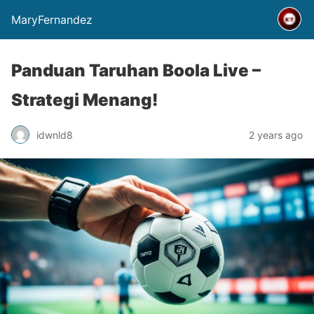
MaryFernandez
Panduan Taruhan Boola Live –
Strategi Menang!
idwnld8
2 years ago