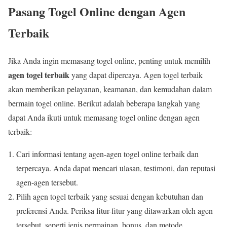
Pasang Togel Online dengan Agen
Terbaik
Jika Anda ingin memasang togel online, penting untuk memilih
agen togel terbaik
yang dapat dipercaya. Agen togel terbaik
akan memberikan pelayanan, keamanan, dan kemudahan dalam
bermain togel online. Berikut adalah beberapa langkah yang
dapat Anda ikuti untuk memasang togel online dengan agen
terbaik:
Cari informasi tentang agen-agen togel online terbaik dan
terpercaya. Anda dapat mencari ulasan, testimoni, dan reputasi
agen-agen tersebut.
Pilih agen togel terbaik yang sesuai dengan kebutuhan dan
preferensi Anda. Periksa fitur-fitur yang ditawarkan oleh agen
tersebut, seperti jenis permainan, bonus, dan metode