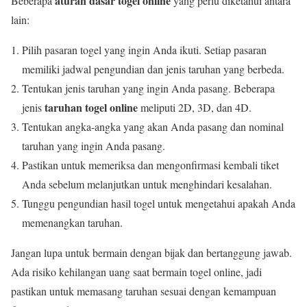
aturan dasar togel online
Beberapa
yang perlu diketahui antara
lain:
Pilih pasaran togel yang ingin Anda ikuti. Setiap pasaran
memiliki jadwal pengundian dan jenis taruhan yang berbeda.
Tentukan jenis taruhan yang ingin Anda pasang. Beberapa
taruhan togel online
jenis
meliputi 2D, 3D, dan 4D.
Tentukan angka-angka yang akan Anda pasang dan nominal
taruhan yang ingin Anda pasang.
Pastikan untuk memeriksa dan mengonfirmasi kembali tiket
Anda sebelum melanjutkan untuk menghindari kesalahan.
Tunggu pengundian hasil togel untuk mengetahui apakah Anda
memenangkan taruhan.
Jangan lupa untuk bermain dengan bijak dan bertanggung jawab.
Ada risiko kehilangan uang saat bermain togel online, jadi
pastikan untuk memasang taruhan sesuai dengan kemampuan