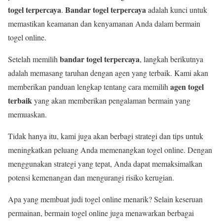
togel terpercaya
Bandar togel terpercaya
.
adalah kunci untuk
memastikan keamanan dan kenyamanan Anda dalam bermain
togel online.
bandar togel terpercaya
Setelah memilih
, langkah berikutnya
adalah memasang taruhan dengan agen yang terbaik. Kami akan
agen togel
memberikan panduan lengkap tentang cara memilih
terbaik
yang akan memberikan pengalaman bermain yang
memuaskan.
Tidak hanya itu, kami juga akan berbagi strategi dan tips untuk
meningkatkan peluang Anda memenangkan togel online. Dengan
menggunakan strategi yang tepat, Anda dapat memaksimalkan
potensi kemenangan dan mengurangi risiko kerugian.
Apa yang membuat judi togel online menarik? Selain keseruan
permainan, bermain togel online juga menawarkan berbagai