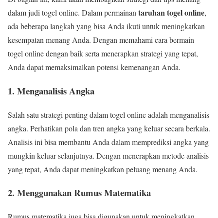
taruhan togel online
dalam judi togel online. Dalam permainan
,
ada beberapa langkah yang bisa Anda ikuti untuk meningkatkan
kesempatan menang Anda. Dengan memahami cara bermain
togel online dengan baik serta menerapkan strategi yang tepat,
Anda dapat memaksimalkan potensi kemenangan Anda.
1. Menganalisis Angka
Salah satu strategi penting dalam togel online adalah menganalisis
angka. Perhatikan pola dan tren angka yang keluar secara berkala.
Analisis ini bisa membantu Anda dalam memprediksi angka yang
mungkin keluar selanjutnya. Dengan menerapkan metode analisis
yang tepat, Anda dapat meningkatkan peluang menang Anda.
2. Menggunakan Rumus Matematika
Rumus matematika juga bisa digunakan untuk meningkatkan