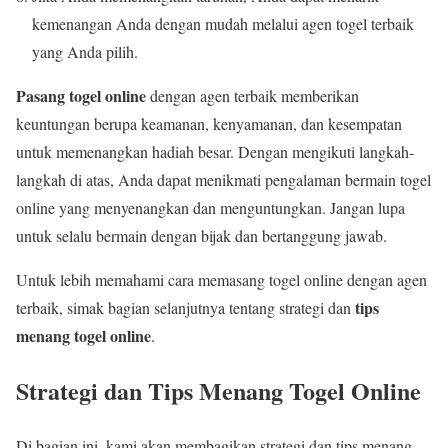
kemenangan Anda dengan mudah melalui agen togel terbaik
yang Anda pilih.
Pasang togel online
dengan agen terbaik memberikan
keuntungan berupa keamanan, kenyamanan, dan kesempatan
untuk memenangkan hadiah besar. Dengan mengikuti langkah-
langkah di atas, Anda dapat menikmati pengalaman bermain togel
online yang menyenangkan dan menguntungkan. Jangan lupa
untuk selalu bermain dengan bijak dan bertanggung jawab.
Untuk lebih memahami cara memasang togel online dengan agen
tips
terbaik, simak bagian selanjutnya tentang strategi dan
menang togel online
.
Strategi dan Tips Menang Togel Online
Di bagian ini, kami akan membagikan strategi dan tips menang