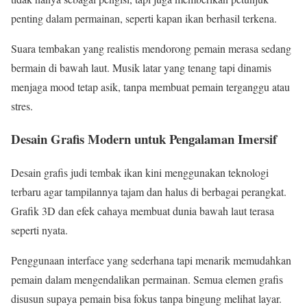
penting dalam permainan, seperti kapan ikan berhasil terkena.
Suara tembakan yang realistis mendorong pemain merasa sedang
bermain di bawah laut. Musik latar yang tenang tapi dinamis
menjaga mood tetap asik, tanpa membuat pemain terganggu atau
stres.
Desain Grafis Modern untuk Pengalaman Imersif
Desain grafis judi tembak ikan kini menggunakan teknologi
terbaru agar tampilannya tajam dan halus di berbagai perangkat.
Grafik 3D dan efek cahaya membuat dunia bawah laut terasa
seperti nyata.
Penggunaan interface yang sederhana tapi menarik memudahkan
pemain dalam mengendalikan permainan. Semua elemen grafis
disusun supaya pemain bisa fokus tanpa bingung melihat layar.