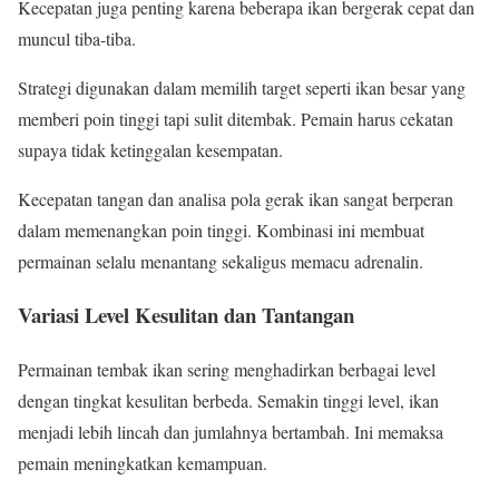
Kecepatan juga penting karena beberapa ikan bergerak cepat dan
muncul tiba-tiba.
Strategi digunakan dalam memilih target seperti ikan besar yang
memberi poin tinggi tapi sulit ditembak. Pemain harus cekatan
supaya tidak ketinggalan kesempatan.
Kecepatan tangan dan analisa pola gerak ikan sangat berperan
dalam memenangkan poin tinggi. Kombinasi ini membuat
permainan selalu menantang sekaligus memacu adrenalin.
Variasi Level Kesulitan dan Tantangan
Permainan tembak ikan sering menghadirkan berbagai level
dengan tingkat kesulitan berbeda. Semakin tinggi level, ikan
menjadi lebih lincah dan jumlahnya bertambah. Ini memaksa
pemain meningkatkan kemampuan.