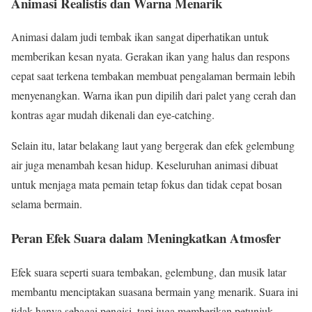
Animasi Realistis dan Warna Menarik
Animasi dalam judi tembak ikan sangat diperhatikan untuk
memberikan kesan nyata. Gerakan ikan yang halus dan respons
cepat saat terkena tembakan membuat pengalaman bermain lebih
menyenangkan. Warna ikan pun dipilih dari palet yang cerah dan
kontras agar mudah dikenali dan eye-catching.
Selain itu, latar belakang laut yang bergerak dan efek gelembung
air juga menambah kesan hidup. Keseluruhan animasi dibuat
untuk menjaga mata pemain tetap fokus dan tidak cepat bosan
selama bermain.
Peran Efek Suara dalam Meningkatkan Atmosfer
Efek suara seperti suara tembakan, gelembung, dan musik latar
membantu menciptakan suasana bermain yang menarik. Suara ini
tidak hanya sebagai pengisi, tapi juga memberikan petunjuk