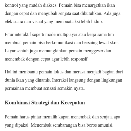
kontrol yang mudah diakses. Pemain bisa menargetkan ikan
dengan cepat dan mengubah senjata saat dibutuhkan. Ada juga
efek suara dan visual yang membuat aksi lebih hidup.
Fitur interaktif seperti mode multiplayer atau kerja sama tim
membuat pemain bisa berkomunikasi dan bersaing lewat skor.
Layar sentuh juga memungkinkan pemain menggeser dan
menembak dengan cepat agar lebih responsif.
Hal ini membantu pemain fokus dan merasa menjadi bagian dari
dunia ikan yang dinamis. Interaksi langsung dengan lingkungan
permainan membuat sensasi semakin nyata.
Kombinasi Strategi dan Kecepatan
Pemain harus pintar memilih kapan menembak dan senjata apa
yang dipakai. Menembak sembarangan bisa boros amunisi.