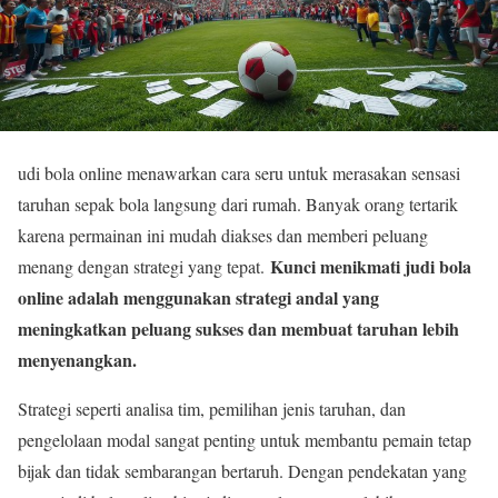
udi bola online menawarkan cara seru untuk merasakan sensasi
taruhan sepak bola langsung dari rumah. Banyak orang tertarik
karena permainan ini mudah diakses dan memberi peluang
Kunci menikmati judi bola
menang dengan strategi yang tepat.
online adalah menggunakan strategi andal yang
meningkatkan peluang sukses dan membuat taruhan lebih
menyenangkan.
Strategi seperti analisa tim, pemilihan jenis taruhan, dan
pengelolaan modal sangat penting untuk membantu pemain tetap
bijak dan tidak sembarangan bertaruh. Dengan pendekatan yang