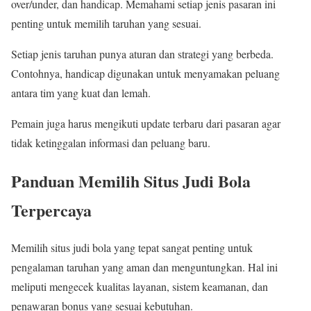
over/under, dan handicap. Memahami setiap jenis pasaran ini
penting untuk memilih taruhan yang sesuai.
Setiap jenis taruhan punya aturan dan strategi yang berbeda.
Contohnya, handicap digunakan untuk menyamakan peluang
antara tim yang kuat dan lemah.
Pemain juga harus mengikuti update terbaru dari pasaran agar
tidak ketinggalan informasi dan peluang baru.
Panduan Memilih Situs Judi Bola
Terpercaya
Memilih situs judi bola yang tepat sangat penting untuk
pengalaman taruhan yang aman dan menguntungkan. Hal ini
meliputi mengecek kualitas layanan, sistem keamanan, dan
penawaran bonus yang sesuai kebutuhan.