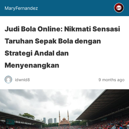
MaryFernandez
Judi Bola Online: Nikmati Sensasi
Taruhan Sepak Bola dengan
Strategi Andal dan
Menyenangkan
idwnld8
9 months ago