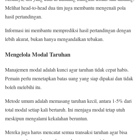
Melihat head-to-head dua tim juga membantu mengenali pola
hasil pertandingan.
Informasi ini membantu memprediksi hasil pertandingan dengan
lebih akurat, bukan hanya mengandalkan tebakan.
Mengelola Modal Taruhan
Manajemen modal adalah kunci agar taruhan tidak cepat habis.
Pemain perlu menetapkan batas uang yang siap dipakai dan tidak
boleh melebihi itu.
Metode umum adalah memasang taruhan kecil, antara 1-5% dari
total modal setiap kali bertaruh. Ini menjaga modal tetap utuh
meskipun mengalami kekalahan beruntun.
Mereka juga harus mencatat semua transaksi taruhan agar bisa