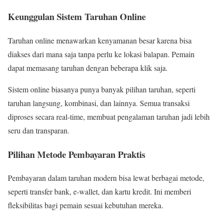
Keunggulan Sistem Taruhan Online
Taruhan online menawarkan kenyamanan besar karena bisa
diakses dari mana saja tanpa perlu ke lokasi balapan. Pemain
dapat memasang taruhan dengan beberapa klik saja.
Sistem online biasanya punya banyak pilihan taruhan, seperti
taruhan langsung, kombinasi, dan lainnya. Semua transaksi
diproses secara real-time, membuat pengalaman taruhan jadi lebih
seru dan transparan.
Pilihan Metode Pembayaran Praktis
Pembayaran dalam taruhan modern bisa lewat berbagai metode,
seperti transfer bank, e-wallet, dan kartu kredit. Ini memberi
fleksibilitas bagi pemain sesuai kebutuhan mereka.