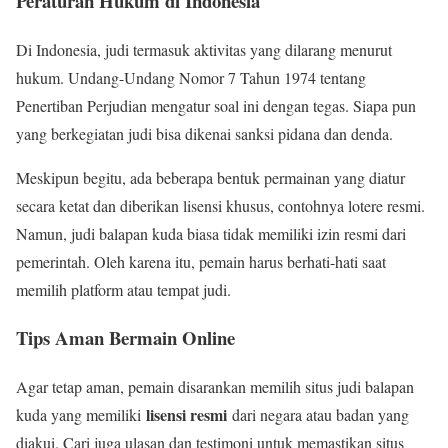
Peraturan Hukum di Indonesia
Di Indonesia, judi termasuk aktivitas yang dilarang menurut
hukum. Undang-Undang Nomor 7 Tahun 1974 tentang
Penertiban Perjudian mengatur soal ini dengan tegas. Siapa pun
yang berkegiatan judi bisa dikenai sanksi pidana dan denda.
Meskipun begitu, ada beberapa bentuk permainan yang diatur
secara ketat dan diberikan lisensi khusus, contohnya lotere resmi.
Namun, judi balapan kuda biasa tidak memiliki izin resmi dari
pemerintah. Oleh karena itu, pemain harus berhati-hati saat
memilih platform atau tempat judi.
Tips Aman Bermain Online
Agar tetap aman, pemain disarankan memilih situs judi balapan
lisensi resmi
kuda yang memiliki
dari negara atau badan yang
diakui. Cari juga ulasan dan testimoni untuk memastikan situs