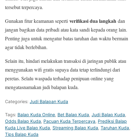
tersebut terpercaya.
verifikasi dua langkah
Gunakan fitur keamanan seperti
dan
jangan bagikan data pribadi atau kata sandi kepada orang lain.
Penting juga untuk mengatur batas taruhan dan waktu bermain
agar tidak berlebihan.
Selain itu, hindari melakukan transaksi di jaringan publik atau
menggunakan wifi gratis supaya data tetap terlindungi dari
peretas. Selalu waspada terhadap penipuan online yang
mengatasnamakan judi balapan kuda.
Categories:
Judi Balapan Kuda
Tags:
Balap Kuda Online
,
Bet Balap Kuda
,
Judi Balap Kuda
,
Odds Balap Kuda
,
Pacuan Kuda Terpercaya
,
Prediksi Balap
Kuda Live Balap Kuda
,
Streaming Balap Kuda
,
Taruhan Kuda
,
Tips Balap Kuda