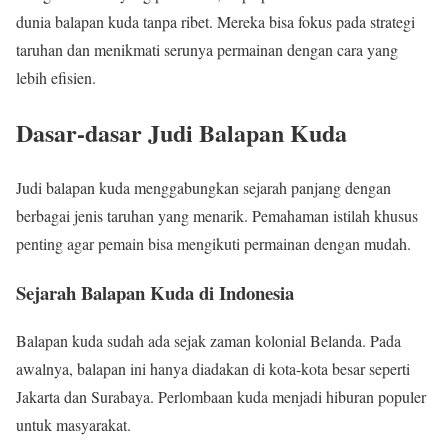
dunia balapan kuda tanpa ribet. Mereka bisa fokus pada strategi
taruhan dan menikmati serunya permainan dengan cara yang
lebih efisien.
Dasar-dasar Judi Balapan Kuda
Judi balapan kuda menggabungkan sejarah panjang dengan
berbagai jenis taruhan yang menarik. Pemahaman istilah khusus
penting agar pemain bisa mengikuti permainan dengan mudah.
Sejarah Balapan Kuda di Indonesia
Balapan kuda sudah ada sejak zaman kolonial Belanda. Pada
awalnya, balapan ini hanya diadakan di kota-kota besar seperti
Jakarta dan Surabaya. Perlombaan kuda menjadi hiburan populer
untuk masyarakat.