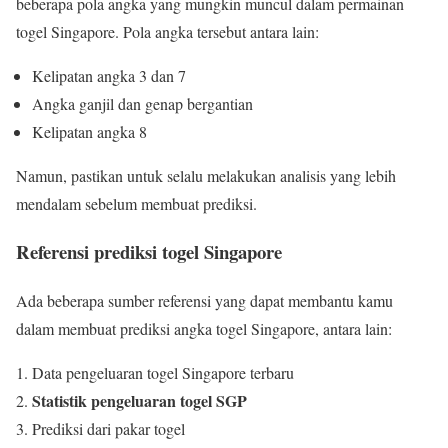
beberapa pola angka yang mungkin muncul dalam permainan
togel Singapore. Pola angka tersebut antara lain:
Kelipatan angka 3 dan 7
Angka ganjil dan genap bergantian
Kelipatan angka 8
Namun, pastikan untuk selalu melakukan analisis yang lebih
mendalam sebelum membuat prediksi.
Referensi prediksi togel Singapore
Ada beberapa sumber referensi yang dapat membantu kamu
dalam membuat prediksi angka togel Singapore, antara lain:
Data pengeluaran togel Singapore terbaru
Statistik pengeluaran togel SGP
Prediksi dari pakar togel