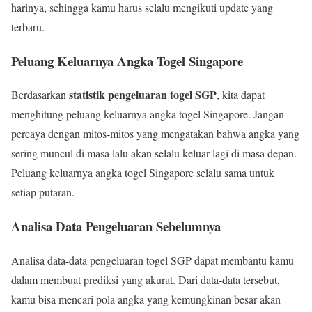
harinya, sehingga kamu harus selalu mengikuti update yang
terbaru.
Peluang Keluarnya Angka Togel Singapore
statistik pengeluaran togel SGP
Berdasarkan
, kita dapat
menghitung peluang keluarnya angka togel Singapore. Jangan
percaya dengan mitos-mitos yang mengatakan bahwa angka yang
sering muncul di masa lalu akan selalu keluar lagi di masa depan.
Peluang keluarnya angka togel Singapore selalu sama untuk
setiap putaran.
Analisa Data Pengeluaran Sebelumnya
Analisa data-data pengeluaran togel SGP dapat membantu kamu
dalam membuat prediksi yang akurat. Dari data-data tersebut,
kamu bisa mencari pola angka yang kemungkinan besar akan