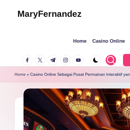
MaryFernandez
Skip
to
Situs
content
Informasi
Home
Casino Online
Judi
Online
facebook.com
twitter.com
t.me
instagram.com
youtube.com
Terbaik
Home
»
Casino Online Sebagai Pusat Permainan Interaktif y