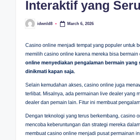
Interaktif yang Se
March 6, 2026
idwnld8
Posted
by
Casino online menjadi tempat yang populer untuk be
memilih casino online karena mereka bisa bermain d
online menyediakan pengalaman bermain yang s
dinikmati kapan saja.
Selain kemudahan akses, casino online juga menawa
terlibat. Misalnya, ada permainan live dealer yan
dealer dan pemain lain. Fitur ini membuat pengala
Dengan teknologi yang terus berkembang, casino o
mencoba keberuntungan dan strategi mereka dalam b
membuat casino online menjadi pusat permainan in