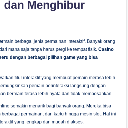
ru dan Menghibur
rmain berbagai jenis permainan interaktif. Banyak orang
ari mana saja tanpa harus pergi ke tempat fisik.
Casino
eru dengan berbagai pilihan game yang bisa
rkan fitur interaktif yang membuat pemain merasa lebih
g memungkinkan pemain berinteraksi langsung dengan
man bermain terasa lebih nyata dan tidak membosankan.
nline semakin menarik bagi banyak orang. Mereka bisa
erbagai permainan, dari kartu hingga mesin slot. Hal ini
teraktif yang lengkap dan mudah diakses.