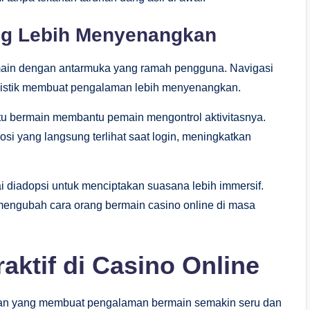
g Lebih Menyenangkan
main dengan antarmuka yang ramah pengguna. Navigasi
alistik membuat pengalaman lebih menyenangkan.
aktu bermain membantu pemain mengontrol aktivitasnya.
i yang langsung terlihat saat login, meningkatkan
mulai diadopsi untuk menciptakan suasana lebih immersif.
ngubah cara orang bermain casino online di masa
aktif di Casino Online
nan yang membuat pengalaman bermain semakin seru dan