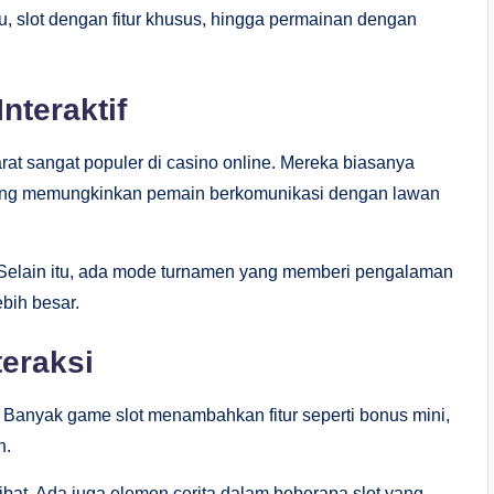
u, slot dengan fitur khusus, hingga permainan dengan
nteraktif
arat sangat populer di casino online. Mereka biasanya
if yang memungkinkan pemain berkomunikasi dengan lawan
 Selain itu, ada mode turnamen yang memberi pengalaman
bih besar.
teraksi
. Banyak game slot menambahkan fitur seperti bonus mini,
n.
rlibat. Ada juga elemen cerita dalam beberapa slot yang