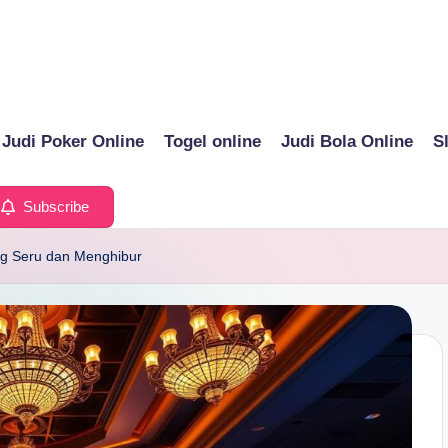
Judi Poker Online
Togel online
Judi Bola Online
S
Subscribe
ang Seru dan Menghibur