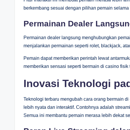
berkembang sesuai dengan pilihan pemain selama
Permainan Dealer Langsun
Permainan dealer langsung menghubungkan pemain d
menjalankan permainan seperti rolet, blackjack, ata
Pemain dapat memberikan perintah lewat antarmuka
memberikan sensasi seperti bermain di casino fisik
Inovasi Teknologi pa
Teknologi terbaru mengubah cara orang bermain d
lebih nyata dan interaktif. Contohnya adalah streami
Semua ini membantu pemain merasa lebih dekat sepe