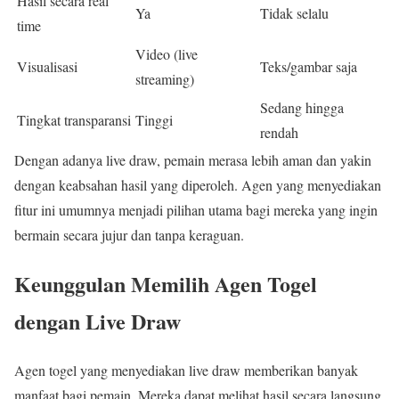
Hasil secara real
Ya
Tidak selalu
time
Video (live
Visualisasi
Teks/gambar saja
streaming)
Sedang hingga
Tingkat transparansi
Tinggi
rendah
Dengan adanya live draw, pemain merasa lebih aman dan yakin
dengan keabsahan hasil yang diperoleh. Agen yang menyediakan
fitur ini umumnya menjadi pilihan utama bagi mereka yang ingin
bermain secara jujur dan tanpa keraguan.
Keunggulan Memilih Agen Togel
dengan Live Draw
Agen togel yang menyediakan live draw memberikan banyak
manfaat bagi pemain. Mereka dapat melihat hasil secara langsung,