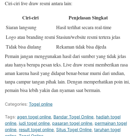
Ciri-ciri live draw resmi antara lain:
Ciri-ciri
Penjelasan Singkat
Siaran langsung
Hasil terlihat secara real-time
Logo atau branding resmi
Stasiun/website resmi tertera jelas
Tidak bisa diulang
Rekaman tidak bisa dijeda
Pemain jangan menggunakan hasil dari sumber yang tidak jelas
atau hanya berupa pesan teks. Live draw resmi memberikan rasa
aman karena hasil yang didapat benar-benar murni dari undian,
tanpa campur tangan pihak lain. Dengan memperhatikan poin ini,
pemain bisa lebih yakin dan nyaman saat bermain.
Categories:
Togel online
Tags:
agen togel online
,
Bandar Togel Online
,
hadiah togel
online
,
judi togel online
,
pasaran togel online
,
permainan togel
online
,
result togel online
,
Situs Togel Online
,
taruhan togel
online
,
Togel Online