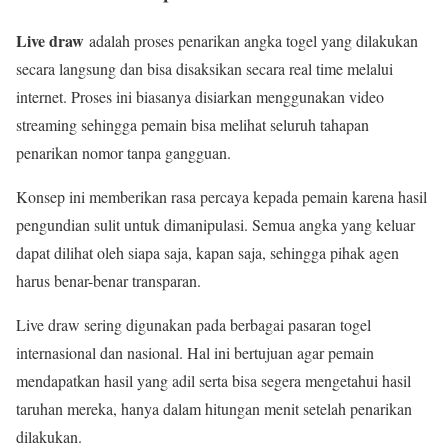
Live draw
adalah proses penarikan angka togel yang dilakukan
secara langsung dan bisa disaksikan secara real time melalui
internet. Proses ini biasanya disiarkan menggunakan video
streaming sehingga pemain bisa melihat seluruh tahapan
penarikan nomor tanpa gangguan.
Konsep ini memberikan rasa percaya kepada pemain karena hasil
pengundian sulit untuk dimanipulasi. Semua angka yang keluar
dapat dilihat oleh siapa saja, kapan saja, sehingga pihak agen
harus benar-benar transparan.
Live draw sering digunakan pada berbagai pasaran togel
internasional dan nasional. Hal ini bertujuan agar pemain
mendapatkan hasil yang adil serta bisa segera mengetahui hasil
taruhan mereka, hanya dalam hitungan menit setelah penarikan
dilakukan.