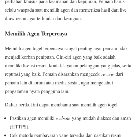
perhatian khusus pada keamanan dan kejujuran. Pemain harus
selalu waspada saat memilih agen dan memeriksa hasil dari live
draw resmi agar terhindar dari kerugian.
Memilih Agen Terpercaya
Memilih agen togel terpercaya sangat penting agar pemain tidak
menjadi korban penipuan. Ciri-ciri agen yang baik adalah
memiliki lisensi resmi, kontak layanan pelanggan yang jelas, serta
reputasi yang baik. Pemain disarankan mengecek
review
dari
pemain lain di forum atau media sosial, agar mengetahui
pengalaman nyata pengguna lain.
Daftar berikut ini dapat membantu saat memilih agen togel:
Pastikan agen memiliki
website
yang mudah diakses dan aman
(HTTPS).
Cek metode pembayaran yang tersedia dan pastikan resmi,