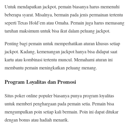
Untuk mendapatkan jackpot, pemain biasanya harus memenuhi
beberapa syarat. Misalnya, bermain pada jenis permainan tertentu
seperti Texas Hold’em atau Omaha. Pemain juga harus memasang
taruhan maksimum untuk bisa ikut dalam peluang jackpot.
Penting bagi pemain untuk memperhatikan aturan khusus setiap
jackpot. Kadang, kemenangan jackpot hanya bisa didapat saat
kartu atau kombinasi tertentu muncul. Memahami aturan ini
membantu pemain meningkatkan peluang menang.
Program Loyalitas dan Promosi
Situs poker online populer biasanya punya program loyalitas
untuk memberi penghargaan pada pemain setia. Pemain bisa
mengumpulkan poin setiap kali bermain. Poin ini dapat ditukar
dengan bonus atau hadiah menarik.