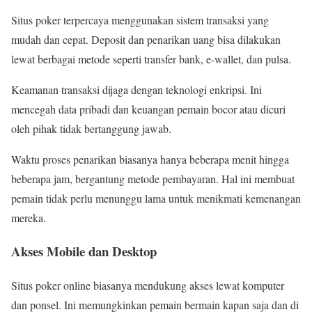
Situs poker terpercaya menggunakan sistem transaksi yang
mudah dan cepat. Deposit dan penarikan uang bisa dilakukan
lewat berbagai metode seperti transfer bank, e-wallet, dan pulsa.
Keamanan transaksi dijaga dengan teknologi enkripsi. Ini
mencegah data pribadi dan keuangan pemain bocor atau dicuri
oleh pihak tidak bertanggung jawab.
Waktu proses penarikan biasanya hanya beberapa menit hingga
beberapa jam, bergantung metode pembayaran. Hal ini membuat
pemain tidak perlu menunggu lama untuk menikmati kemenangan
mereka.
Akses Mobile dan Desktop
Situs poker online biasanya mendukung akses lewat komputer
dan ponsel. Ini memungkinkan pemain bermain kapan saja dan di