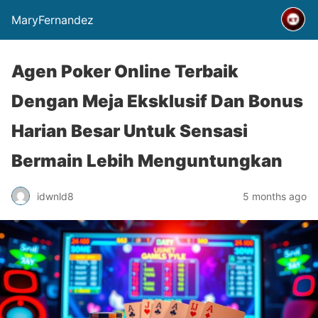
MaryFernandez
Agen Poker Online Terbaik
Dengan Meja Eksklusif Dan Bonus
Harian Besar Untuk Sensasi
Bermain Lebih Menguntungkan
idwnld8
5 months ago