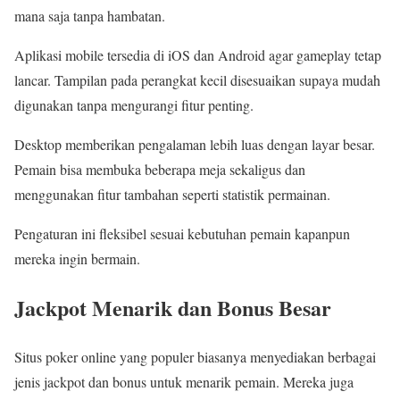
mana saja tanpa hambatan.
Aplikasi mobile tersedia di iOS dan Android agar gameplay tetap
lancar. Tampilan pada perangkat kecil disesuaikan supaya mudah
digunakan tanpa mengurangi fitur penting.
Desktop memberikan pengalaman lebih luas dengan layar besar.
Pemain bisa membuka beberapa meja sekaligus dan
menggunakan fitur tambahan seperti statistik permainan.
Pengaturan ini fleksibel sesuai kebutuhan pemain kapanpun
mereka ingin bermain.
Jackpot Menarik dan Bonus Besar
Situs poker online yang populer biasanya menyediakan berbagai
jenis jackpot dan bonus untuk menarik pemain. Mereka juga