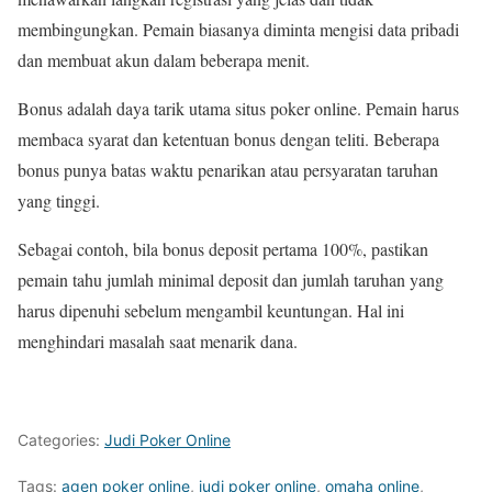
membingungkan. Pemain biasanya diminta mengisi data pribadi
dan membuat akun dalam beberapa menit.
Bonus adalah daya tarik utama situs poker online. Pemain harus
membaca syarat dan ketentuan bonus dengan teliti. Beberapa
bonus punya batas waktu penarikan atau persyaratan taruhan
yang tinggi.
Sebagai contoh, bila bonus deposit pertama 100%, pastikan
pemain tahu jumlah minimal deposit dan jumlah taruhan yang
harus dipenuhi sebelum mengambil keuntungan. Hal ini
menghindari masalah saat menarik dana.
Categories:
Judi Poker Online
Tags:
agen poker online
,
judi poker online
,
omaha online
,