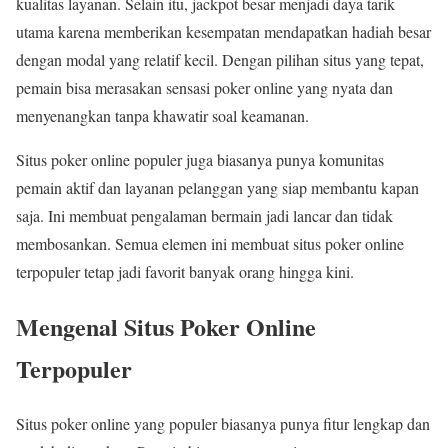
kualitas layanan. Selain itu, jackpot besar menjadi daya tarik
utama karena memberikan kesempatan mendapatkan hadiah besar
dengan modal yang relatif kecil. Dengan pilihan situs yang tepat,
pemain bisa merasakan sensasi poker online yang nyata dan
menyenangkan tanpa khawatir soal keamanan.
Situs poker online populer juga biasanya punya komunitas
pemain aktif dan layanan pelanggan yang siap membantu kapan
saja. Ini membuat pengalaman bermain jadi lancar dan tidak
membosankan. Semua elemen ini membuat situs poker online
terpopuler tetap jadi favorit banyak orang hingga kini.
Mengenal Situs Poker Online
Terpopuler
Situs poker online yang populer biasanya punya fitur lengkap dan