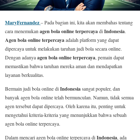
MaryFernandez
– Pada bagian ini, kita akan membahas tentang
agen bola online terpercaya
Indonesia
cara menemukan
di
.
Agen bola online terpercaya
adalah platform yang dapat
dipercaya untuk melakukan taruhan judi bola secara online.
agen bola online terpercaya
Dengan adanya
, pemain dapat
memastikan bahwa taruhan mereka aman dan mendapatkan
layanan berkualitas.
Indonesia
Bermain judi bola online di
sangat populer, dan
banyak agen bola online telah bermunculan. Namun, tidak semua
agen tersebut dapat dipercaya. Oleh karena itu, penting untuk
mengetahui kriteria-kriteria yang menunjukkan bahwa sebuah
agen bola online terpercaya.
Indonesia
Dalam mencari agen bola online terpercaya di
, ada