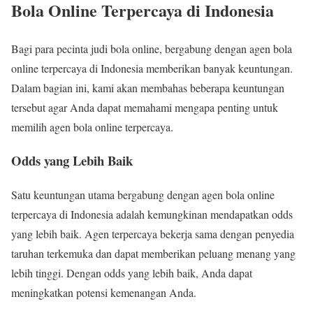
Bola Online Terpercaya di Indonesia
Bagi para pecinta judi bola online, bergabung dengan agen bola
online terpercaya di Indonesia memberikan banyak keuntungan.
Dalam bagian ini, kami akan membahas beberapa keuntungan
tersebut agar Anda dapat memahami mengapa penting untuk
memilih agen bola online terpercaya.
Odds yang Lebih Baik
Satu keuntungan utama bergabung dengan agen bola online
terpercaya di Indonesia adalah kemungkinan mendapatkan odds
yang lebih baik. Agen terpercaya bekerja sama dengan penyedia
taruhan terkemuka dan dapat memberikan peluang menang yang
lebih tinggi. Dengan odds yang lebih baik, Anda dapat
meningkatkan potensi kemenangan Anda.