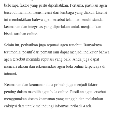
beberapa faktor yang perlu diperhatikan. Pertama, pastikan agen
tersebut memiliki lisensi resmi dari lembaga yang diakui. Lisensi
ini membuktikan bahwa agen tersebut telah memenuhi standar
keamanan dan integritas yang diperlukan untuk menjalankan
bisnis taruhan online.
Selain itu, perhatikan juga reputasi agen tersebut. Banyaknya
testimonial positif dari pemain lain dapat menjadi indikator bahwa
agen tersebut memiliki reputasi yang baik. Anda juga dapat
mencari ulasan dan rekomendasi agen bola online terpercaya di
internet.
Keamanan dan keamanan data pribadi juga menjadi faktor
penting dalam memilih agen bola online. Pastikan agen tersebut
menggunakan sistem keamanan yang canggih dan melakukan
enkripsi data untuk melindungi informasi pribadi Anda.