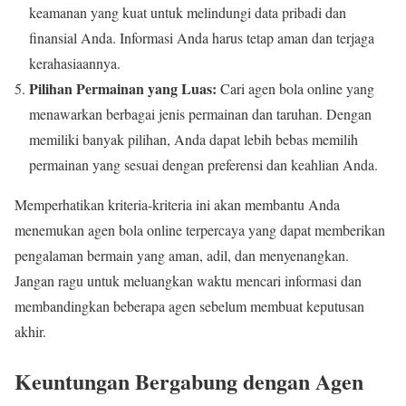
keamanan yang kuat untuk melindungi data pribadi dan
finansial Anda. Informasi Anda harus tetap aman dan terjaga
kerahasiaannya.
Pilihan Permainan yang Luas:
Cari agen bola online yang
menawarkan berbagai jenis permainan dan taruhan. Dengan
memiliki banyak pilihan, Anda dapat lebih bebas memilih
permainan yang sesuai dengan preferensi dan keahlian Anda.
Memperhatikan kriteria-kriteria ini akan membantu Anda
menemukan agen bola online terpercaya yang dapat memberikan
pengalaman bermain yang aman, adil, dan menyenangkan.
Jangan ragu untuk meluangkan waktu mencari informasi dan
membandingkan beberapa agen sebelum membuat keputusan
akhir.
Keuntungan Bergabung dengan Agen