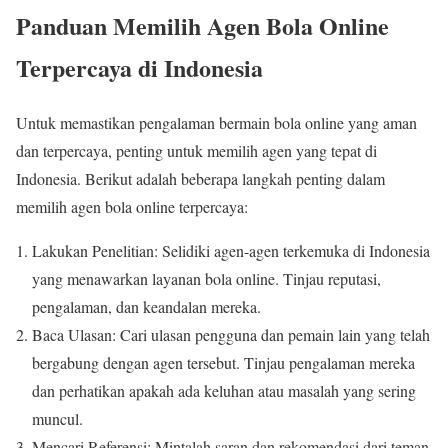
Panduan Memilih Agen Bola Online
Terpercaya di Indonesia
Untuk memastikan pengalaman bermain bola online yang aman
dan terpercaya, penting untuk memilih agen yang tepat di
Indonesia. Berikut adalah beberapa langkah penting dalam
memilih agen bola online terpercaya:
Lakukan Penelitian: Selidiki agen-agen terkemuka di Indonesia
yang menawarkan layanan bola online. Tinjau reputasi,
pengalaman, dan keandalan mereka.
Baca Ulasan: Cari ulasan pengguna dan pemain lain yang telah
bergabung dengan agen tersebut. Tinjau pengalaman mereka
dan perhatikan apakah ada keluhan atau masalah yang sering
muncul.
Mencari Referensi: Mintalah saran dan rekomendasi dari teman